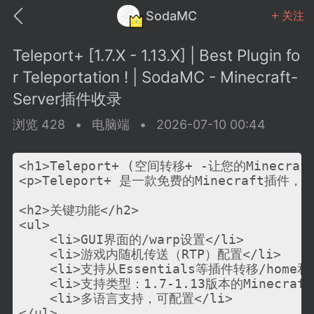
SodaMC
关注
Teleport+ [1.7.X - 1.13.X] | Best Plugin fo
r Teleportation ! | SodaMC - Minecraft-
Server插件收录
浏览 428
•
电脑端
•
2026-07-10 00:44
MC中文社区
SodaM
<h1>Teleport+ (空间转移+ -让您的Minecra
<p>Teleport+ 是一款免费的Minecra
<h2>关键功能</h2>

<ul>

教程
材质
社区
    <li>GUI界面的/warp设置</li>

    <li>游戏内随机传送（RTP）配置</li>

    <li>支持从Essentials等插件转移/home和/
odaMC
潮涌核心
永久赞助者
    <li>支持类型：1.7-1.13版本的Minecraft
25-11-27 02:06
电脑端
社区规则
    <li>多语言支持，可配置</li>

</ul>
