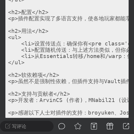
建议贴】SodaMC 的改进与建议 🧃
<h2>配置</h2>

SodaMC 社区的建议&反馈板块，欢迎每
<p>插件配置实现了多语言支持，使各地玩家都能享受
户在这里畅所欲言，提出你对 社区功能、
、管理方式等方面 的任何想法！...
<h2>用法</h2>

<ul>

    <li>设置传送点：确保你有<pre class='c
    <li>配置随机传送：与上述方法类似，但你必须拥有<pr
11
5.9k
    <li>从Essentials转移/home和/warp：使用命
</ul>

odaMC
潮涌核心
永久赞助者
<h2>软依赖项</h2>

<p>虽然不是强制性依赖，但插件支持与Vault插件
-24 23:37
电脑端
整合包分享
CL主页反馈贴
<h2>支持与贡献者</h2>

处 反馈你遇到的问题 以及 你期望的功能等
<p>开发者：ArvinCS (作者)，MNabil21
如不方便可尝试通过邮箱与作者进行反馈
519334...
写评论