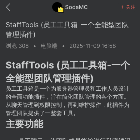
SodaMC
关注
StaffTools (员工工具箱-一个全能型团队
管理插件)
浏览 308
•
电脑端
•
2025-11-09 16:58
MC中文社区
SodaM
StaffTools (员工工具箱-一个
全能型团队管理插件)
员工工具箱是一个为服务器管理员和工作人员设计
的全面功能插件，旨在简化团队管理的各个方面。
教程
材质
社区
从聊天管理到权限控制，再到维护操作，此插件为
管理团队提供了一整套工具。
主要功能
odaMC
潮涌核心
永久赞助者
25-11-27 02:06
电脑端
社区规则