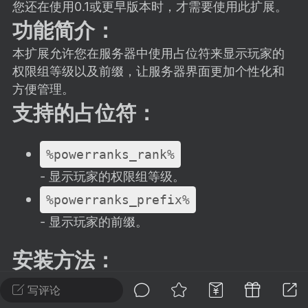
建议贴】SodaMC 的改进与建议 🧃
您还在使用0.1或更早版本时，才需要使用此扩展。
功能简介：
SodaMC 社区的建议&反馈板块，欢迎每
户在这里畅所欲言，提出你对 社区功能、
本扩展允许您在服务器中使用占位符来显示玩家的
、管理方式等方面 的任何想法！...
权限组等级以及前缀，让服务器界面更加个性化和
方便管理。
支持的占位符：
11
5.9k
%powerranks_rank%
odaMC
潮涌核心
永久赞助者
- 显示玩家的权限组等级。
-24 23:37
电脑端
整合包分享
%powerranks_prefix%
CL主页反馈贴
- 显示玩家的前缀。
处 反馈你遇到的问题 以及 你期望的功能等
如不方便可尝试通过邮箱与作者进行反馈
安装方法：
519334...
下载PlaceholderAPI和PowerRanks插
写评论