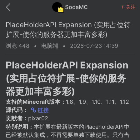
SodaMC
关注
PlaceHolderAPI Expansion (实用占位符
扩展-使你的服务器更加丰富多彩)
浏览 448
•
电脑端
•
2026-07-23 14:39
MC中文社区
SodaM
PlaceHolderAPI Expansion
(实用占位符扩展-使你的服务
器更加丰富多彩)
支持的Minecraft版本：
1.8、1.9、1.10、1.11、1.12
教程
材质
社区
源代码：
链接
贡献者：
pixar02
odaMC
潮涌核心
永久赞助者
特别说明：
本扩展在最新版本的PlaceholderAPI中
25-11-27 02:06
电脑端
社区规则
已经被默认集成，不再需要单独下载使用。只有当