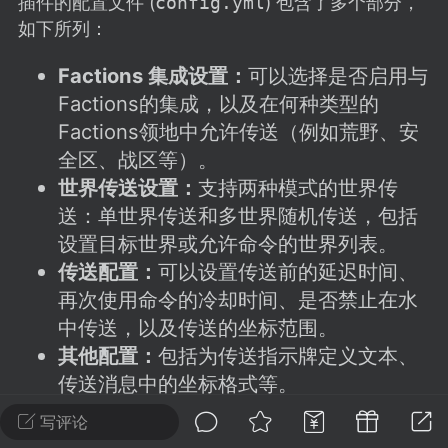
插件的配置文件 (
config.yml
) 包含了多个部分，
建议贴】SodaMC 的改进与建议 🧃
如下所列：
SodaMC 社区的建议&反馈板块，欢迎每
户在这里畅所欲言，提出你对 社区功能、
Factions 集成设置：
可以选择是否启用与
、管理方式等方面 的任何想法！...
Factions的集成，以及在何种类型的
Factions领地中允许传送（例如荒野、安
全区、战区等）。
11
5.9k
世界传送设置：
支持两种模式的世界传
送：单世界传送和多世界随机传送，包括
设置目标世界或允许命令的世界列表。
odaMC
潮涌核心
永久赞助者
传送配置：
可以设置传送前的延迟时间、
-24 23:37
电脑端
整合包分享
再次使用命令的冷却时间、是否禁止在水
CL主页反馈贴
中传送，以及传送的坐标范围。
处 反馈你遇到的问题 以及 你期望的功能等
其他配置：
包括为传送指示牌定义文本、
如不方便可尝试通过邮箱与作者进行反馈
传送消息中的坐标格式等。
519334...
写评论
权限与命令