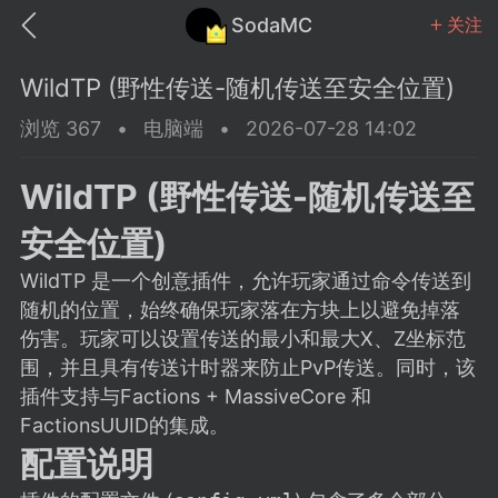
SodaMC
关注
WildTP (野性传送-随机传送至安全位置)
浏览 367
•
电脑端
•
2026-07-28 14:02
WildTP (野性传送-随机传送至
MC中文社区
SodaM
安全位置)
WildTP 是一个创意插件，允许玩家通过命令传送到
随机的位置，始终确保玩家落在方块上以避免掉落
伤害。玩家可以设置传送的最小和最大X、Z坐标范
教程
材质
社区
围，并且具有传送计时器来防止PvP传送。同时，该
插件支持与Factions + MassiveCore 和
FactionsUUID的集成。
odaMC
潮涌核心
永久赞助者
配置说明
25-11-27 02:06
电脑端
社区规则