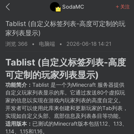
SodaMC
关注
Tablist (自定义标签列表-高度可定制的玩
家列表显示)
浏览 366
•
电脑端
•
2026-06-18 14:21
MC中文社区
SodaM
Tablist (自定义标签列表-高度
可定制的玩家列表显示)
功能简介：
Tablist 是一个为Minecraft 服务器提供
自定义玩家列表显示的库。它通过发送80个虚拟玩
教程
材质
社区
家的信息以实现在游戏内玩家列表的高度自定义。
开发者可以使用此库来创建和更新玩家的Tab列表，
实现如自定义头部、底部信息及列表条目等功能。
odaMC
潮涌核心
永久赞助者
适用版本：
已测试的Minecraft版本包括1.12、1.13、
25-11-27 02:06
电脑端
社区规则
1.14、1.15和1.16。