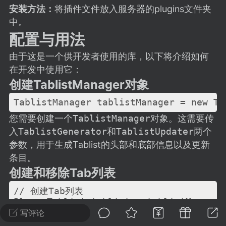
建议贴】SodaMC 的改进与建议 🧃
安装方法：
将插件文件放入服务器的plugins文件夹
SodaMC 社区的建议&反馈板块，欢迎每
中。
户在这里畅所欲言，提出你对 社区功能、
配置与用法
、管理方式等方面 的任何想法！...
由于这是一个供开发者使用的库，以下将介绍如何
在开发中使用它：
创建TablistManager对象
11
5.9k
TablistManager tablistManager = new Ta
您需要创建一个
TablistManager
对象。这需要传
odaMC
潮涌核心
永久赞助者
入
TablistGenerator
和
TablistUpdater
两个
-24 23:37
电脑端
整合包分享
参数，用于生成Tablist的头部和底部信息以及更新
CL主页反馈贴
条目。
处 反馈你遇到的问题 以及 你期望的功能等
创建和移除Tab列表
如不方便可尝试通过邮箱与作者进行反馈
// 创建Tab列表

519334...
PlayerTablist tablist = tablistManager
// 移除Tab列表

写评论