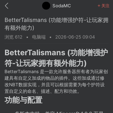
SodaMC
关注
BetterTalismans (功能增强护符-让玩家拥
有额外能力)
浏览 612
•
电脑端
•
2026-06-25 09:04
MC中文社区
SodaM
BetterTalismans (功能增强护
符-让玩家拥有额外能力)
BetterTalismans 是一款允许服务器所有者为玩家创
建具有自定义加成的物品的插件。这些加成通过修
教程
材质
社区
改NBT数据实现，并且可以根据需要为每个护符设
置自定义的命名、描述、配方和功效。
功能与配置
odaMC
潮涌核心
永久赞助者
25-11-27 02:06
电脑端
社区规则