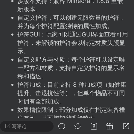
多版本支持：兼容 Minecraft 1.8.8 至最
建议贴】SodaMC 的改进与建议 🧃
新版本。
SodaMC 社区的建议&反馈板块，欢迎每
自定义护符：可以创建无限数量的护符，
户在这里畅所欲言，提出你对 社区功能、
并为每个护符配置独特的属性加成。
、管理方式等方面 的任何想法！...
护符GUI：玩家可以通过GUI界面查看可用
护符，未解锁的护符会以特定材质头颅显
示。
11
5.9k
自定义配方与材质：每个护符可以设定唯
一配方和材质，支持自定义护符的显示名
odaMC
潮涌核心
永久赞助者
称和描述。
-24 23:37
电脑端
整合包分享
护符加成：目前支持 8 种加成项（如健康
提升、击退抗性等），但单个物品不可同
CL主页反馈贴
处 反馈你遇到的问题 以及 你期望的功能等
时拥有全部加成。
效果槽位限制：部分加成仅在指定装备槽
如不方便可尝试通过邮箱与作者进行反馈
519334...
位有效，从而增加游戏策略性。
高级配置：支持自定义模型数据，可添加
写评论