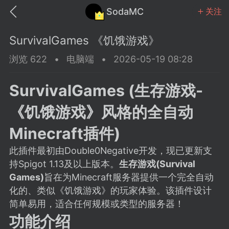
SodaMC
关注
SurvivalGames 《饥饿游戏》
浏览 622
•
电脑端
•
2026-05-19 08:28
SurvivalGames (生存游戏-
MC中文社区
SodaM
《饥饿游戏》风格的全自动
Minecraft插件)
此插件最初由Double0Negative开发，现已更新支
持Spigot 1.13及以上版本。
生存游戏(Survival
教程
材质
社区
Games)
旨在为Minecraft服务器提供一个完全自动
化的、类似《饥饿游戏》的玩家体验。该插件设计
odaMC
潮涌核心
永久赞助者
简单易用，适合任何规模或类型的服务器！
25-11-27 02:06
电脑端
社区规则
功能介绍