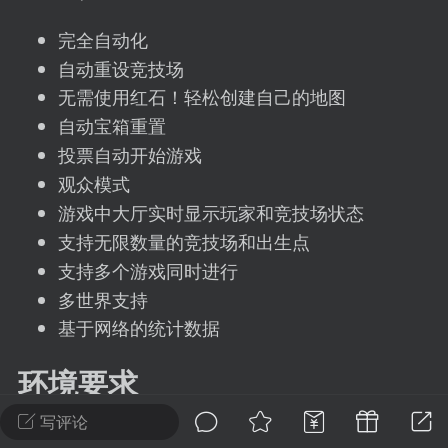
建议贴】SodaMC 的改进与建议 🧃
完全自动化
SodaMC 社区的建议&反馈板块，欢迎每
户在这里畅所欲言，提出你对 社区功能、
自动重设竞技场
、管理方式等方面 的任何想法！...
无需使用红石！轻松创建自己的地图
自动宝箱重置
投票自动开始游戏
11
5.9k
观众模式
游戏中大厅实时显示玩家和竞技场状态
支持无限数量的竞技场和出生点
odaMC
潮涌核心
永久赞助者
支持多个游戏同时进行
-24 23:37
电脑端
整合包分享
多世界支持
CL主页反馈贴
基于网络的统计数据
处 反馈你遇到的问题 以及 你期望的功能等
如不方便可尝试通过邮箱与作者进行反馈
环境要求
519334...
写评论
MySQL数据库（可选）- 如果需要使用统计功