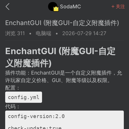
SodaMC
关注
EnchantGUI (附魔GUI-自定义附魔插件)
浏览 311
•
电脑端
•
2026-07-29 14:27
EnchantGUI (附魔GUI-自定
MC中文社区
SodaM
义附魔插件)
插件功能：EnchantGUI是一个自定义附魔插件，允
许玩家自定义价格、GUI、附魔等级以及权限。
配置：
教程
材质
社区
config.yml
代码：
odaMC
潮涌核心
永久赞助者
config-version:2.0
25-11-27 02:06
电脑端
社区规则
check-update:true