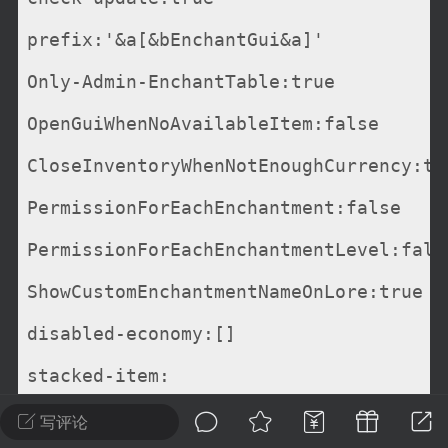
建议贴】SodaMC 的改进与建议 🧃
prefix:'&a[&bEnchantGui&a]'
SodaMC 社区的建议&反馈板块，欢迎每
户在这里畅所欲言，提出你对 社区功能、
Only-Admin-EnchantTable:true
、管理方式等方面 的任何想法！...
OpenGuiWhenNoAvailableItem:false
CloseInventoryWhenNotEnoughCurrency:tr
11
5.9k
PermissionForEachEnchantment:false
PermissionForEachEnchantmentLevel:fals
odaMC
潮涌核心
永久赞助者
-24 23:37
电脑端
整合包分享
ShowCustomEnchantmentNameOnLore:true
CL主页反馈贴
disabled-economy:[]
处 反馈你遇到的问题 以及 你期望的功能等
如不方便可尝试通过邮箱与作者进行反馈
stacked-item:
519334...
  allow:false
写评论