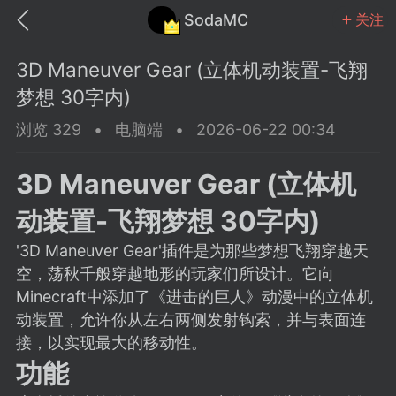
SodaMC
关注
3D Maneuver Gear (立体机动装置-飞翔
梦想 30字内)
浏览 329
•
电脑端
•
2026-06-22 00:34
MC中文社区
SodaM
3D Maneuver Gear (立体机
动装置-飞翔梦想 30字内)
'3D Maneuver Gear'插件是为那些梦想飞翔穿越天
空，荡秋千般穿越地形的玩家们所设计。它向
教程
材质
社区
Minecraft中添加了《进击的巨人》动漫中的立体机
动装置，允许你从左右两侧发射钩索，并与表面连
接，以实现最大的移动性。
odaMC
潮涌核心
永久赞助者
功能
25-11-27 02:06
电脑端
社区规则