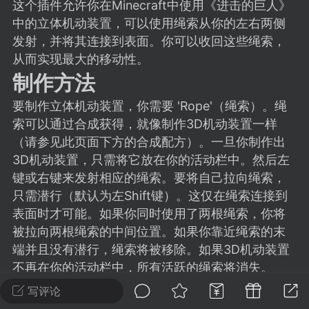
建议贴】SodaMC 的改进与建议 🧃
这个插件允许你在Minecraft中使用《进击的巨人》
中的立体机动装置，可以使用绳索从你的左右两侧
SodaMC 社区的建议&反馈板块，欢迎每
发射，并将其连接到表面。你可以收回这些绳索，
户在这里畅所欲言，提出你对 社区功能、
从而实现最大的移动性。
、管理方式等方面 的任何想法！...
制作方法
要制作立体机动装置，你需要 'Rope'（绳索）。绳
索可以通过合成获得，就像制作3D机动装置一样
11
5.9k
（请参见此页面下方的合成配方）。一旦你制作出
3D机动装置，只需将它放在你的活动栏中。然后左
odaMC
潮涌核心
永久赞助者
键或右键来发射相应的绳索。要将自己拉向绳索，
-24 23:37
电脑端
整合包分享
只需潜行（默认为左Shift键）。这仅在绳索连接到
表面时才可能。如果你同时使用了两根绳索，你将
CL主页反馈贴
处 反馈你遇到的问题 以及 你期望的功能等
被拉向两根绳索的中间位置。如果你靠近绳索的末
端并且没有潜行，绳索将被移除。如果3D机动装置
如不方便可尝试通过邮箱与作者进行反馈
不再在你的活动栏中，所有活跃的绳索将消失。
519334...
权限
写评论