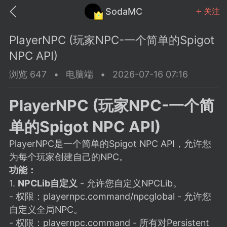
SodaMC
关注
PlayerNPC (玩家NPC-一个简单的Spigot
NPC API)
浏览 647
•
电脑端
•
2026-07-16 07:16
MC中文社区
SodaM
PlayerNPC (玩家NPC-一个简
单的Spigot NPC API)
PlayerNPC是一个简单的Spigot NPC API，允许您
为每个玩家创建自己的NPC。
教程
材质
社区
功能：
1.
NPCLib自定义
- 允许您自定义NPCLib。
- 权限：playernpc.command/npcglobal - 允许您
odaMC
潮涌核心
永久赞助者
自定义全局NPC。
25-11-27 02:06
电脑端
社区规则
- 权限：playernpc.command - 所有对Persistent