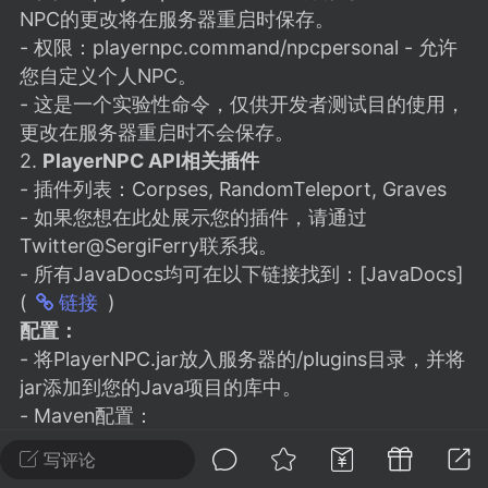
建议贴】SodaMC 的改进与建议 🧃
NPC的更改将在服务器重启时保存。
SodaMC 社区的建议&反馈板块，欢迎每
- 权限：playernpc.command/npcpersonal - 允许
户在这里畅所欲言，提出你对 社区功能、
您自定义个人NPC。
、管理方式等方面 的任何想法！...
- 这是一个实验性命令，仅供开发者测试目的使用，
更改在服务器重启时不会保存。
2.
PlayerNPC API相关插件
- 插件列表：Corpses, RandomTeleport, Graves
11
5.9k
- 如果您想在此处展示您的插件，请通过
Twitter@SergiFerry联系我。
odaMC
潮涌核心
永久赞助者
- 所有JavaDocs均可在以下链接找到：[JavaDocs]
(
)
-24 23:37
电脑端
整合包分享
链接
配置：
CL主页反馈贴
- 将PlayerNPC.jar放入服务器的/plugins目录，并将
处 反馈你遇到的问题 以及 你期望的功能等
jar添加到您的Java项目的库中。
如不方便可尝试通过邮箱与作者进行反馈
- Maven配置：
519334...
xml
写评论
ranull-repo-external