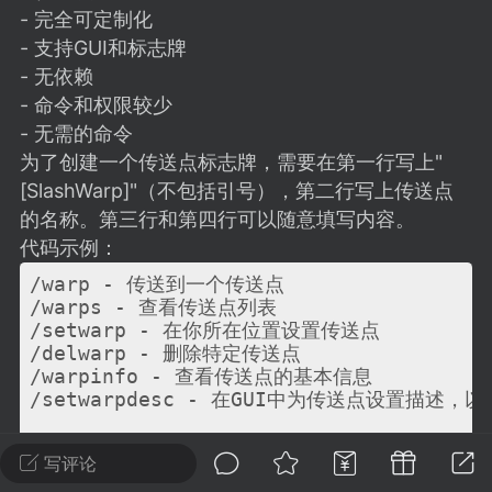
建议贴】SodaMC 的改进与建议 🧃
- 完全可定制化
SodaMC 社区的建议&反馈板块，欢迎每
- 支持GUI和标志牌
户在这里畅所欲言，提出你对 社区功能、
- 无依赖
、管理方式等方面 的任何想法！...
- 命令和权限较少
- 无需的命令
为了创建一个传送点标志牌，需要在第一行写上"
[SlashWarp]"（不包括引号），第二行写上传送点
11
5.9k
的名称。第三行和第四行可以随意填写内容。
代码示例：
odaMC
潮涌核心
永久赞助者
/warp - 传送到一个传送点

-24 23:37
电脑端
整合包分享
/warps - 查看传送点列表

/setwarp - 在你所在位置设置传送点

CL主页反馈贴
/delwarp - 删除特定传送点

处 反馈你遇到的问题 以及 你期望的功能等
/warpinfo - 查看传送点的基本信息

/setwarpdesc - 在GUI中为传送点设置描述，
如不方便可尝试通过邮箱与作者进行反馈
519334...
所有命令可以在前面加's'作为别名，例如：/swarp, /
写评论
配置示例：