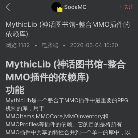
SodaMC
关注
MythicLib (神话图书馆-整合MMO插件的
依赖库)
浏览 1182
•
电脑端
•
2026-06-04 10:20
MC中文社区
SodaM
MythicLib (神话图书馆-整合
MMO插件的依赖库)
功能
MythicLib是一个整合了MMO插件中最重要的RPG
教程
材质
社区
机制的库，用于
MMOItems,MMOCore,MMOInventory和
odaMC
潮涌核心
永久赞助者
MMOProfiles等插件的依赖。它的目的是将所有
25-11-27 02:06
电脑端
社区规则
MMO插件中共享的特性合并到一个单一的库中，以