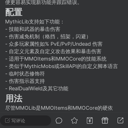
建议贴】SodaMC 的改进与建议 🧃
便更容易实现新功能并跟踪错误。
配置
SodaMC 社区的建议&反馈板块，欢迎每
户在这里畅所欲言，提出你对 社区功能、
MythicLib支持如下功能：
、管理方式等方面 的任何想法！...
- 技能和武器的暴击伤害
- 伤害减免机制（格挡，招架，闪避）
- 众多玩家属性如% PvE/PvP/Undead 伤害
- 自定义元素及自定义攻击效果和暴击伤害
11
5.9k
- 适用于MMOItems和MMOCore的技能系统
- 类似于MythicMobs或SkillAPI的自定义脚本语言
odaMC
潮涌核心
永久赞助者
- 临时状态修饰符
-24 23:37
电脑端
整合包分享
- 伤害指示器支持
- RealDualWield及其它功能
CL主页反馈贴
处 反馈你遇到的问题 以及 你期望的功能等
用法
如不方便可尝试通过邮箱与作者进行反馈
尽管MMOLib是MMOItems和MMOCore的硬依
519334...
赖，但他们仍然是完全独立的。这意味着您在运行
写评论
MMOItems或MMOCore时不需要任何插件。