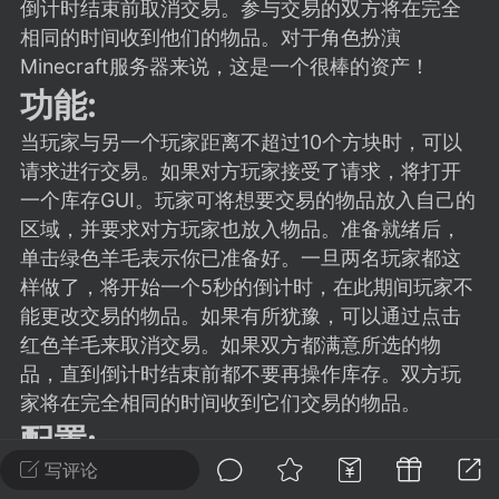
建议贴】SodaMC 的改进与建议 🧃
倒计时结束前取消交易。参与交易的双方将在完全
相同的时间收到他们的物品。对于角色扮演
SodaMC 社区的建议&反馈板块，欢迎每
Minecraft服务器来说，这是一个很棒的资产！
户在这里畅所欲言，提出你对 社区功能、
功能:
、管理方式等方面 的任何想法！...
当玩家与另一个玩家距离不超过10个方块时，可以
请求进行交易。如果对方玩家接受了请求，将打开
一个库存GUI。玩家可将想要交易的物品放入自己的
11
5.9k
区域，并要求对方玩家也放入物品。准备就绪后，
单击绿色羊毛表示你已准备好。一旦两名玩家都这
odaMC
潮涌核心
永久赞助者
样做了，将开始一个5秒的倒计时，在此期间玩家不
-24 23:37
电脑端
整合包分享
能更改交易的物品。如果有所犹豫，可以通过点击
红色羊毛来取消交易。如果双方都满意所选的物
CL主页反馈贴
处 反馈你遇到的问题 以及 你期望的功能等
品，直到倒计时结束前都不要再操作库存。双方玩
家将在完全相同的时间收到它们交易的物品。
如不方便可尝试通过邮箱与作者进行反馈
配置:
519334...
写评论
CountdownLength:5
