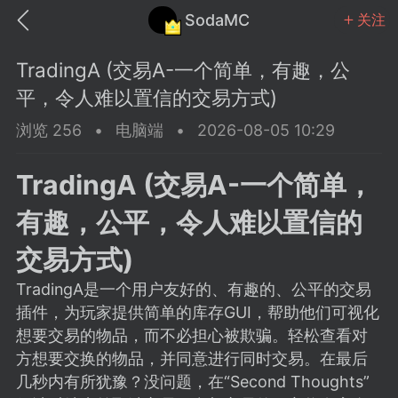
SodaMC
关注
TradingA (交易A-一个简单，有趣，公
平，令人难以置信的交易方式)
浏览 256
•
电脑端
•
2026-08-05 10:29
MC中文社区
SodaM
TradingA (交易A-一个简单，
有趣，公平，令人难以置信的
交易方式)
TradingA是一个用户友好的、有趣的、公平的交易
教程
材质
社区
插件，为玩家提供简单的库存GUI，帮助他们可视化
想要交易的物品，而不必担心被欺骗。轻松查看对
odaMC
潮涌核心
永久赞助者
方想要交换的物品，并同意进行同时交易。在最后
25-11-27 02:06
电脑端
社区规则
几秒内有所犹豫？没问题，在“Second Thoughts”