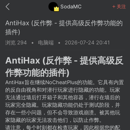
SodaMC
关注
AntiHax (反作弊 - 提供高级反作弊功能的
插件)
浏览 294
•
电脑端
•
2026-07-24 20:41
MC中文社区
SodaM
AntiHax (反作弊 - 提供高级反
作弊功能的插件)
AntiHax旨在继续NoCheatPlus的功能。它具有内置
的反自由视角和对潜行玩家进行隐藏的功能。玩家
教程
材质
社区
无法通过墙后打开箱子和其他容器，潜行在墙后的
玩家完全隐藏。玩家隐藏功能仍处于测试阶段，并
存在一些小问题，但不会导致游戏崩溃。被其他玩
odaMC
潮涌核心
永久赞助者
家隐藏的玩家无法攻击他们，以防止作弊。
25-11-27 02:06
电脑端
社区规则
请注意，每个时刻都在检查玩家，因此根据您的配