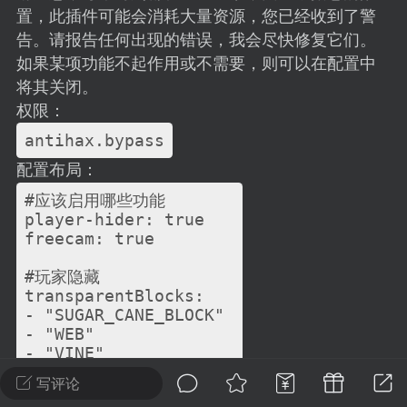
建议贴】SodaMC 的改进与建议 🧃
置，此插件可能会消耗大量资源，您已经收到了警
SodaMC 社区的建议&反馈板块，欢迎每
告。请报告任何出现的错误，我会尽快修复它们。
户在这里畅所欲言，提出你对 社区功能、
如果某项功能不起作用或不需要，则可以在配置中
、管理方式等方面 的任何想法！...
将其关闭。
权限：
antihax.bypass
11
5.9k
配置布局：
#应该启用哪些功能

player-hider: true

odaMC
潮涌核心
永久赞助者
freecam: true

-24 23:37
电脑端
整合包分享
#玩家隐藏

CL主页反馈贴
transparentBlocks:

处 反馈你遇到的问题 以及 你期望的功能等
- "SUGAR_CANE_BLOCK"

如不方便可尝试通过邮箱与作者进行反馈
- "WEB"

- "VINE"

519334...
- "GLASS"

写评论
- "DEAD_BUSH"
