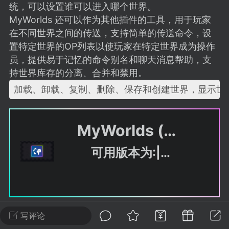
建议贴】SodaMC 的改进与建议 🧃
统，可以设置谁可以进入哪个世界。
MyWorlds 还可以作为其他插件的工具，用于玩家
SodaMC 社区的建议&反馈板块，欢迎每
在不同世界之间的传送，支持简单的传送命令，设
户在这里畅所欲言，提出你对 社区功能、
置特定世界的OP列表以使玩家在特定世界成为操作
、管理方式等方面 的任何想法！...
员，提供易于记忆的命令别名和聊天消息帮助，支
持世界库存的分离、合并和禁用。
加载、卸载、复制、删除、保存和创建世界，显示世
11
5.9k
MyWorlds (我的世界-世界管理插件)
odaMC
潮涌核心
永久赞助者
-24 23:37
电脑端
整合包分享
可用版本为:|1.8|1.9|1.10|1.11|1.12|1.13|1.14|1.15|1.16|1.17|1.18|1.19|1.20
CL主页反馈贴
处 反馈你遇到的问题 以及 你期望的功能等
如不方便可尝试通过邮箱与作者进行反馈
519334...
写评论