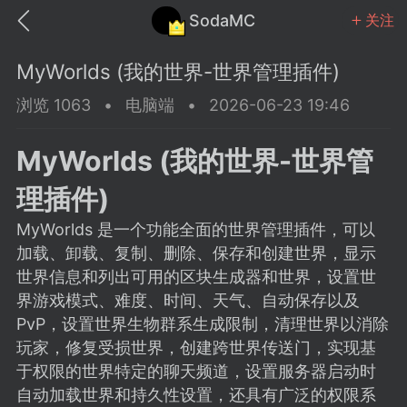
SodaMC
关注
MyWorlds (我的世界-世界管理插件)
浏览 1063
•
电脑端
•
2026-06-23 19:46
MyWorlds (我的世界-世界管
MC中文社区
SodaM
理插件)
MyWorlds 是一个功能全面的世界管理插件，可以
加载、卸载、复制、删除、保存和创建世界，显示
世界信息和列出可用的区块生成器和世界，设置世
教程
材质
社区
界游戏模式、难度、时间、天气、自动保存以及
PvP，设置世界生物群系生成限制，清理世界以消除
玩家，修复受损世界，创建跨世界传送门，实现基
odaMC
潮涌核心
永久赞助者
于权限的世界特定的聊天频道，设置服务器启动时
25-11-27 02:06
电脑端
社区规则
自动加载世界和持久性设置，还具有广泛的权限系