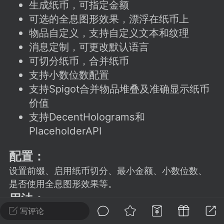
建议贴】SodaMC 的改进与建议 🧃
生成纸币，可指定金额
可选的全息图形效果，漂浮在纸币上
SodaMC 社区的建议&反馈板块，欢迎每
物品自定义，支持自定义文本和纹理
户在这里畅所欲言，提出你对 社区功能、
消息定制，可更改默认语言
、管理方式等方面 的任何想法！...
可切分纸币，合并纸币
支持小数位数配置
支持Spigot合并物品堆叠及准确显示纸币
11
5.9k
价值
支持DecentHolograms和
odaMC
潮涌核心
永久赞助者
PlaceholderAPI
-24 23:37
电脑端
整合包分享
配置：
CL主页反馈贴
处 反馈你遇到的问题 以及 你期望的功能等
设置前缀、启用纸币切分、最小金额、小数位数、
如不方便可尝试通过邮箱与作者进行反馈
是否使用全息图形效果等。
519334...
用法：
写评论
玩家可使用指令进行纸币的生成、提取、分拆、合