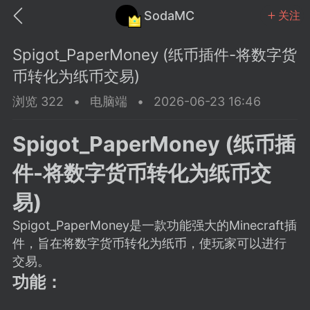
SodaMC
关注
Spigot_PaperMoney (纸币插件-将数字货
币转化为纸币交易)
浏览 322
•
电脑端
•
2026-06-23 16:46
MC中文社区
SodaM
Spigot_PaperMoney (纸币插
件-将数字货币转化为纸币交
易)
Spigot_PaperMoney是一款功能强大的Minecraft插
教程
材质
社区
件，旨在将数字货币转化为纸币，使玩家可以进行
交易。
odaMC
潮涌核心
永久赞助者
功能：
25-11-27 02:06
电脑端
社区规则