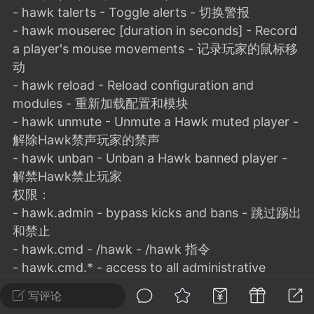
建议贴】SodaMC 的改进与建议 🧃
- hawk talerts - Toggle alerts - 切换警报
SodaMC 社区的建议&反馈板块，欢迎每
- hawk mouserec [duration in seconds] - Record
户在这里畅所欲言，提出你对 社区功能、
a player's mouse movements - 记录玩家的鼠标移
、管理方式等方面 的任何想法！...
动
- hawk reload - Reload configuration and
modules - 重新加载配置和模块
- hawk unmute - Unmute a Hawk muted player -
11
5.9k
解除Hawk禁声玩家的禁声
- hawk unban - Unban a Hawk banned player -
odaMC
潮涌核心
永久赞助者
解禁Hawk禁止玩家
权限：
-24 23:37
电脑端
整合包分享
- hawk.admin - bypass kicks and bans - 跳过踢出
CL主页反馈贴
和禁止
处 反馈你遇到的问题 以及 你期望的功能等
- hawk.cmd - /hawk - /hawk 指令
如不方便可尝试通过邮箱与作者进行反馈
- hawk.cmd.* - access to all administrative
519334...
commands - 可以使用所有管理指令
写评论
- hawk.cmd.- access to a specific administrative