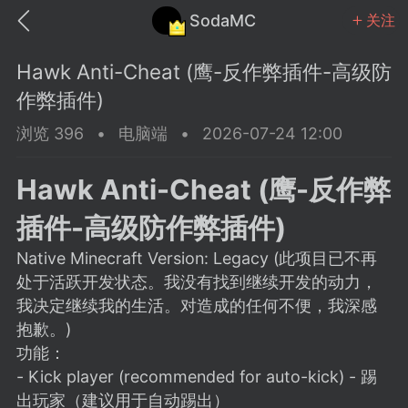
SodaMC
关注
Hawk Anti-Cheat (鹰-反作弊插件-高级防
作弊插件)
浏览 396
•
电脑端
•
2026-07-24 12:00
MC中文社区
SodaM
Hawk Anti-Cheat (鹰-反作弊
插件-高级防作弊插件)
Native Minecraft Version: Legacy (此项目已不再
处于活跃开发状态。我没有找到继续开发的动力，
教程
材质
社区
我决定继续我的生活。对造成的任何不便，我深感
抱歉。)
功能：
odaMC
潮涌核心
永久赞助者
- Kick player (recommended for auto-kick) - 踢
25-11-27 02:06
电脑端
社区规则
出玩家（建议用于自动踢出）