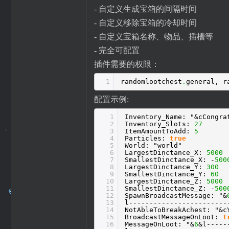
- 自定义生成宝箱的间隔时间
- 自定义移除宝箱的冷却时间
- 自定义宝箱名称、物品、插槽等
- 完全可配置
插件需要的权限：
1
randomlootchest
.
general, r
配置示例:
1
Inventory_Name: "&cCongra
2
Inventory_Slots:
27
3
ItemAmountToAdd:
5
4
Particles:
true
5
World: "world"
6
LargestDinctance_X:
5000
7
SmallestDinctance_X: -
500
8
LargestDinctance_Y:
300
9
SmallestDinctance_Y:
60
10
LargestDinctance_Z:
5000
11
SmallestDinctance_Z: -
500
12
SpawnBroadcastMessage: "&
13
l------------------------
14
NotAbleToBreakAchest: "&c
15
BroadcastMessageOnLoot:
t
16
MessageOnLoot: "&
6
&l-----