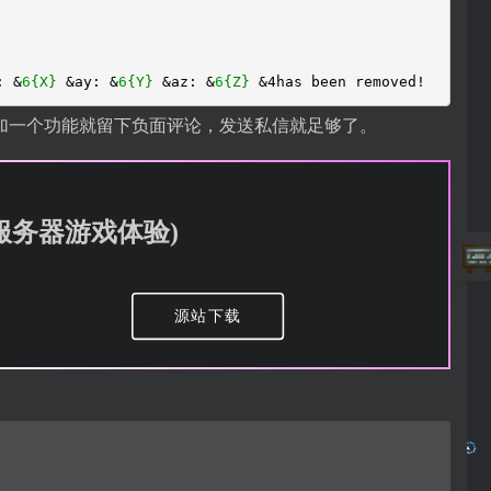
: &
6
{X}
&ay: &
6
{Y}
&az: &
6
{Z}
&4has been removed!
加一个功能就留下负面评论，发送私信就足够了。
增强服务器游戏体验)
源站下载