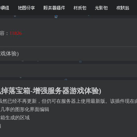
D模组
地图分享
服务器插件
材质包
光影包
皮肤站
容：
11826
器游戏体验)
st (随机掉落宝箱-增强服务器游戏体验)
已经不再更新，但仍可在服务器上使用最新版。该插件现在由bot
添加物品和几率的图形化界面编辑
宝箱生成的区域
箱