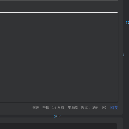
回复
拉黑
举报
1个月前
电脑端
阅读： 269
1楼