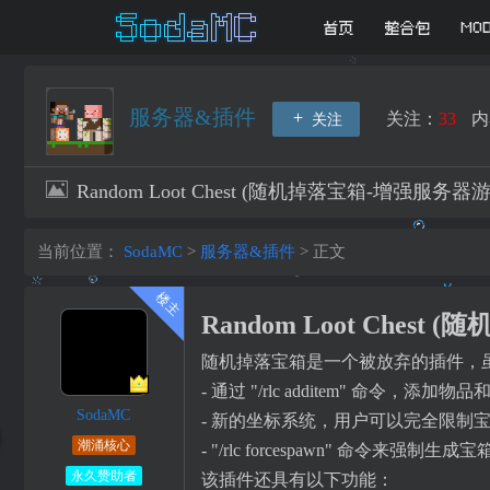
首页
整合包
MO
服务器&插件
关注：
33
内
关注
Random Loot Chest (随机掉落宝箱-增强服务
当前位置：
SodaMC
>
服务器&插件
>
正文
Random Loot Che
随机掉落宝箱是一个被放弃的插件，虽然
- 通过 "/rlc additem" 命令，
SodaMC
- 新的坐标系统，用户可以完全限制
潮涌核心
- "/rlc forcespawn" 命令来强制生成宝
永久赞助者
该插件还具有以下功能：