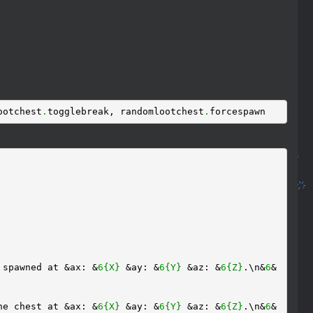
ootchest
.
togglebreak, randomlootchest
.
forcespawn
 spawned at &ax: &
6
{X}
&ay: &
6
{Y}
&az: &
6
{Z}
.\n&
6
&
he chest at &ax: &
6
{X}
&ay: &
6
{Y}
&az: &
6
{Z}
.\n&
6
&