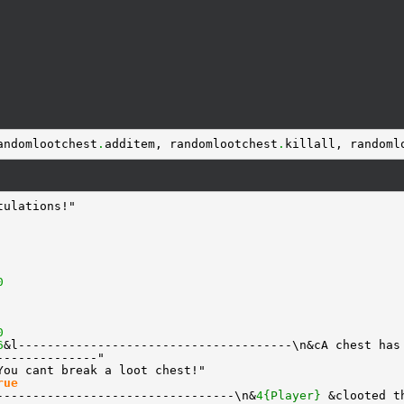
andomlootchest
.
additem, randomlootchest
.
killall, randoml
tulations!"
0
0
6
&l--------------------------------------\n&cA chest has
--------------"
You cant break a loot chest!"
rue
---------------------------------\n&
4
{Player}
&clooted t