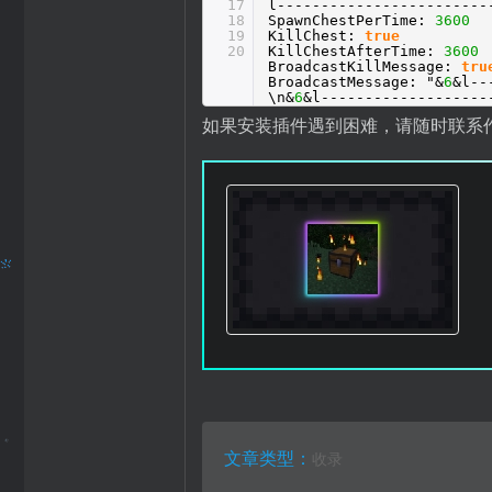
17
l------------------------
18
SpawnChestPerTime:
3600
19
KillChest:
true
20
KillChestAfterTime:
3600
BroadcastKillMessage:
tru
BroadcastMessage: "&
6
&l--
\n&
6
&l-------------------
如果安装插件遇到困难，请随时联系
文章类型：
收录