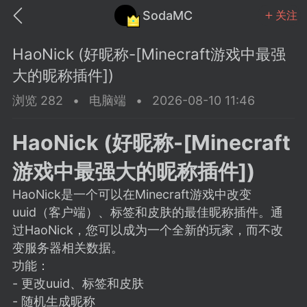
SodaMC
关注
HaoNick (好昵称-[Minecraft游戏中最强
大的昵称插件])
浏览 282
•
电脑端
•
2026-08-10 11:46
MC中文社区
SodaM
HaoNick (好昵称-[Minecraft
游戏中最强大的昵称插件])
HaoNick是一个可以在Minecraft游戏中改变
uuid（客户端）、标签和皮肤的最佳昵称插件。通
教程
材质
社区
过HaoNick，您可以成为一个全新的玩家，而不改
变服务器相关数据。
功能：
odaMC
潮涌核心
永久赞助者
- 更改uuid、标签和皮肤
25-11-27 02:06
电脑端
社区规则
- 随机生成昵称