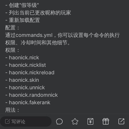
建议贴】SodaMC 的改进与建议 🧃
- 创建"假等级"
SodaMC 社区的建议&反馈板块，欢迎每
- 列出当前已更改昵称的玩家
户在这里畅所欲言，提出你对 社区功能、
- 重新加载配置
、管理方式等方面 的任何想法！...
配置：
通过commands.yml，你可以设置每个命令的执行
权限、冷却时间和其他细节。
权限：
11
5.9k
- haonick.nick
- haonick.nicklist
odaMC
潮涌核心
永久赞助者
- haonick.nickreload
- haonick.skin
-24 23:37
电脑端
整合包分享
- haonick.unnick
CL主页反馈贴
- haonick.randomnick
处 反馈你遇到的问题 以及 你期望的功能等
- haonick.fakerank
如不方便可尝试通过邮箱与作者进行反馈
用法：
519334...
- 使用/nick命令来更改标签/皮肤
写评论
- 使用/nicklist命令来列出所有昵称