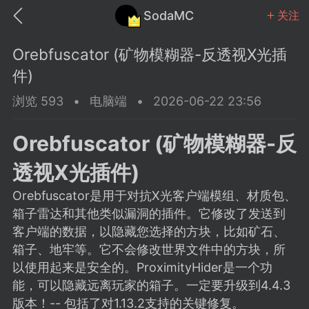
SodaMC
关注
Orebfuscator (矿物模糊器-反透视X光插
件)
浏览 593
•
电脑端
•
2026-06-22 23:56
MC中文社区
SodaM
Orebfuscator (矿物模糊器-反
透视X光插件)
Orebfuscator是用于对抗X光客户端模组、材质包、
箱子雷达和其他类似漏洞的插件。它修改了发送到
教程
材质
社区
客户端的数据，以隐藏您选择的方块，比如矿石、
箱子、地牢等。它不会修改世界文件中的方块，所
以使用起来是安全的。ProximityHider是一个功
odaMC
潮涌核心
永久赞助者
能，可以隐藏远离玩家的箱子。一定要升级到4.4.3
25-11-27 02:06
电脑端
社区规则
版本！-- 包括了对1.13.2支持的关键修复。