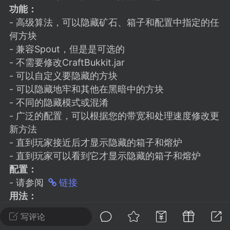
建议贴】SodaMC 的改进与建议 🧃
功能：
SodaMC 社区的建议&反馈板块，欢迎每
- 高级算法，可以隐藏矿石、箱子和配置中指定的任
户在这里畅所欲言，提出你对 社区功能、
何方块
、管理方式等方面 的任何想法！...
- 兼容Spout，但是是可选的
- 不需要修改CraftBukkit.jar
- 可以自定义要隐藏的方块
- 可以隐藏地牢和其他在黑暗中的方块
11
5.9k
- 不同的隐藏模式或混淆
- 广泛的配置，可以根据您的带宽和处理速度修改更
odaMC
潮涌核心
永久赞助者
新方法
- 直到玩家接近后才显示隐藏的箱子和熔炉
-24 23:37
电脑端
整合包分享
- 直到玩家可以看到它才显示隐藏的箱子和熔炉
CL主页反馈贴
配置：
处 反馈你遇到的问题 以及 你期望的功能等
- 请参阅
链接
如不方便可尝试通过邮箱与作者进行反馈
用法：
519334...
- 复制"orebfuscator-4.4.3.jar"或最新版本到您的插
写评论
件文件夹