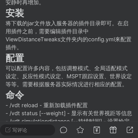
建议贴】SodaMC 的改进与建议 🧃
安静时再增加。
安装
SodaMC 社区的建议&反馈板块，欢迎每
户在这里畅所欲言，提出你对 社区功能、
将下载的jar文件放入服务器的插件目录即可。在启
、管理方式等方面 的任何想法！...
用插件之前，需要编辑插件目录中
ViewDistanceTweaks文件夹内的config.yml来配置
插件。
配置
11
5.9k
可以配置许多内容，包括调整模式、全局适配模式
设定、反应性模式设定、MSPT跟踪设置、世界设定
odaMC
潮涌核心
永久赞助者
等等。需要根据服务器实际情况进行相应的配置。
-24 23:37
电脑端
整合包分享
命令
CL主页反馈贴
处 反馈你遇到的问题 以及 你期望的功能等
- /vdt reload - 重新加载插件配置
如不方便可尝试通过邮箱与作者进行反馈
- /vdt status [--weight] - 显示有关世界视距等信息
519334...
- /vdt simulationdistance [--持续时间] - 设置给定
世界（如果未指定则为所有世界）的模拟距离以及
写评论
持续时间