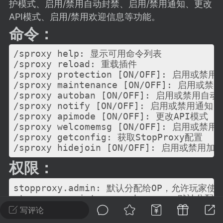
建议贴】SodaMC 的改进与建议 🧃
护模式、启用/禁用自动封禁、启用/禁用通知、更改
API模式、启用/禁用欢迎信息等功能。
SodaMC 社区的建议&反馈板块，欢迎每
命令：
户在这里畅所欲言，提出你对 社区功能、
、管理方式等方面 的任何想法！...
/sproxy help: 显示可用命令列表

/sproxy reload: 重载插件

/sproxy protection [ON/OFF]: 启用或禁用保
/sproxy maintenance [ON/OFF]: 启用或禁
11
5.9k
/sproxy autoban [ON/OFF]: 启用或禁用自动
/sproxy notify [ON/OFF]: 启用或禁用通知

/sproxy apimode [ON/OFF]: 更改API模式

odaMC
潮涌核心
永久赞助者
/sproxy welcomemsg [ON/OFF]: 启用或禁用
/sproxy getconfig: 获取StopProxy配置

-24 23:37
电脑端
整合包分享
/sproxy hidejoin [ON/OFF]: 启用或禁用
CL主页反馈贴
权限：
处 反馈你遇到的问题 以及 你期望的功能等
如不方便可尝试通过邮箱与作者进行反馈
stopproxy.admin: 默认分配给OP，允许玩家使用/
519334...
stopproxy.maintenance.bypass: 默认
stopproxy.nocheck: 默认分配给OP，授予玩
写评论