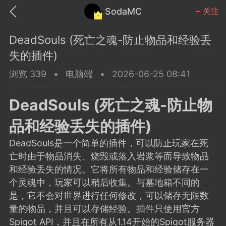
SodaMC
关注
DeadSouls (死亡之魂-防止物品和经验丢
失的插件)
浏览 339
•
电脑端
•
2026-06-25 08:41
MC中文社区
SodaM
DeadSouls (死亡之魂-防止物
品和经验丢失的插件)
DeadSouls是一个简单的插件，可以防止玩家在死
亡时由于物品消失、烧毁或落入岩浆等而导致物品
教程
材质
社区
和经验丢失的情况。它将所有物品和经验储存在一
个灵魂中，玩家可以稍后收集。与墓地箱不同的
是，它不会对世界进行任何修改，可以储存无限数
odaMC
潮涌核心
永久赞助者
量的物品，并且可以存储经验。插件只使用官方
25-11-27 02:06
电脑端
社区规则
Spigot API，并且在所有从1.14开始的Spigot服务器