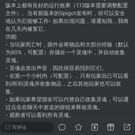
建议贴】SodaMC 的改进与建议 🧃
版本上都有良好的运行效果（1.13版本需要调整配置
SodaMC 社区的建议&反馈板块，欢迎每
文件）。当有新版本的Spigot发布时，你可以安全
户在这里畅所欲言，提出你对 社区功能、
地认为它能够工作- 如果出现问题，请通知我，我将
、管理方式等方面 的任何想法！...
在几天内修复它。
功能:
- 当玩家死亡时，插件会将物品和大部分经验（默认
为90%，可配置）存储在一个灵魂中，并自动收集
11
5.9k
灵魂。
- 灵魂会发出声音，因此很容易找到它们。
odaMC
潮涌核心
永久赞助者
- 在第一个小时内（可配置），只有玩家自己可以看
到/听到灵魂并收集物品，之后其他玩家也可以收
-24 23:37
电脑端
整合包分享
集。
CL主页反馈贴
- 如果玩家希望朋友可以代替自己收集灵魂，可以通
处 反馈你遇到的问题 以及 你期望的功能等
过点击在聊天中发送的按钮来释放灵魂。
如不方便可尝试通过邮箱与作者进行反馈
- 观察者可以看到所有灵魂。
519334...
- 如果背包空间不足，玩家只能收集自己背包可以携
写评论
带的物品，之后可以回去收集剩余的物品。