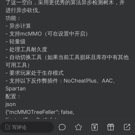
建议贴】SodaMC 的改进与建议 🧃
了这一空白，采用更优秀的算法异步检测树木，并
进行异步砍伐。
SodaMC 社区的建议&反馈板块，欢迎每
功能：
户在这里畅所欲言，提出你对 社区功能、
- 异步计算
、管理方式等方面 的任何想法！...
- 支持mcMMO（可在设置中开启）
- 轻量级
- 处理工具耐久度
11
5.9k
- 自动切换工具（如果当前工具损坏且库存中有其他
可用工具）
- 要求玩家处于生存模式
odaMC
潮涌核心
永久赞助者
- 支持以下反作弊插件：NoCheatPlus、AAC、
-24 23:37
电脑端
整合包分享
Spartan
CL主页反馈贴
配置：
处 反馈你遇到的问题 以及 你期望的功能等
json
如不方便可尝试通过邮箱与作者进行反馈
{"mcMMOTreeFeller": false,
519334...
"instantTreeCut": false,
"instantToInventory": true,
写评论