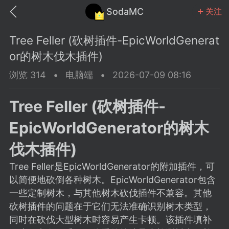
SodaMC
关注
Tree Feller (砍树插件-EpicWorldGenerat
or的树木伐木插件)
浏览 314
•
电脑端
•
2026-07-09 08:16
MC中文社区
SodaM
Tree Feller (砍树插件-
EpicWorldGenerator的树木
伐木插件)
Tree Feller是EpicWorldGenerator的附加插件，可
教程
材质
社区
以简便地砍倒各种树木。EpicWorldGenerator包含
一些定制树木，与其他树木砍伐插件不兼容。其他
odaMC
潮涌核心
永久赞助者
砍树插件的问题在于它们无法准确识别树木类型，
25-11-27 02:06
电脑端
社区规则
同时在砍伐大型树木时容易产生卡顿。该插件填补