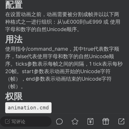
建议贴】SodaMC 的改进与建议 🧃
配置
SodaMC 社区的建议&反馈板块，欢迎每
在设置动画之前，动画需要被分割成帧并以以下两
户在这里畅所欲言，提出你对 社区功能、
种格式之一进行组织：从\uE000到\uE999 或 使用
、管理方式等方面 的任何想法！...
字母和数字的自然Unicode顺序。
用法
使用指令/command_name，其中true代表数字顺
11
6k
序，false代表使用字母和数字的自然Unicode顺
序。ticks参数表示每帧之间的间隔，1 tick表示每秒
20帧。start参数表示动画开始的Unicode字符
odaMC
潮涌核心
永久赞助者
（帧），end参数表示动画结束的Unicode字符
-24 23:37
电脑端
整合包分享
（帧）。
CL主页反馈贴
权限
处 反馈你遇到的问题 以及 你期望的功能等
如不方便可尝试通过邮箱与作者进行反馈
animation.cmd
519334...
例子
写评论
一些已经创建的示例：