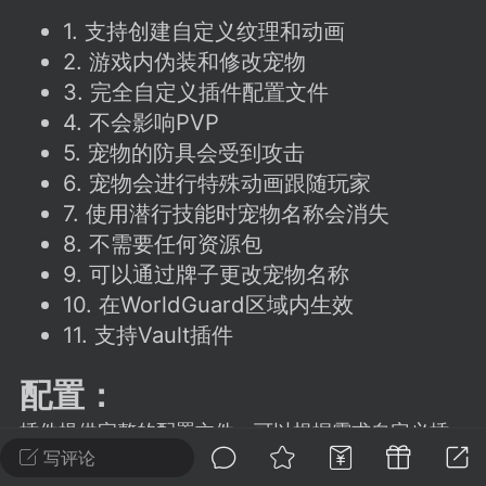
建议贴】SodaMC 的改进与建议 🧃
1. 支持创建自定义纹理和动画
SodaMC 社区的建议&反馈板块，欢迎每
2. 游戏内伪装和修改宠物
户在这里畅所欲言，提出你对 社区功能、
3. 完全自定义插件配置文件
、管理方式等方面 的任何想法！...
4. 不会影响PVP
5. 宠物的防具会受到攻击
6. 宠物会进行特殊动画跟随玩家
11
5.9k
7. 使用潜行技能时宠物名称会消失
8. 不需要任何资源包
odaMC
9. 可以通过牌子更改宠物名称
潮涌核心
永久赞助者
-24 23:37
电脑端
整合包分享
10. 在WorldGuard区域内生效
11. 支持Vault插件
CL主页反馈贴
处 反馈你遇到的问题 以及 你期望的功能等
配置：
如不方便可尝试通过邮箱与作者进行反馈
519334...
插件提供完整的配置文件，可以根据需求自定义插
写评论
件功能和特效，支持多国语言。