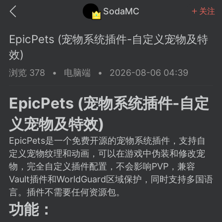
SodaMC
关注
EpicPets (宠物系统插件-自定义宠物及特
效)
浏览 378
•
电脑端
•
2026-08-06 04:39
MC中文社区
SodaM
EpicPets (宠物系统插件-自定
义宠物及特效)
EpicPets是一个免费开源的宠物系统插件，支持自
定义宠物纹理和动画，可以在游戏中伪装和修改宠
教程
材质
社区
物，完全自定义插件配置，不会影响PVP，兼容
Vault插件和WorldGuard区域保护，同时支持多国语
言。插件不需要任何资源包。
odaMC
潮涌核心
永久赞助者
功能：
25-11-27 02:06
电脑端
社区规则