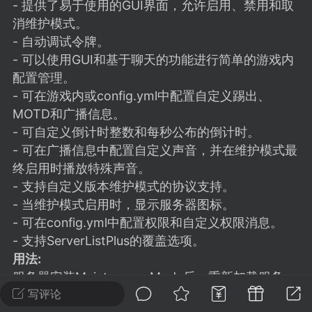
建议贴】SodaMC 的改进与建议 🧃
- 提供了易于使用的GUI界面，允许启用、禁用和取
消维护模式。
SodaMC 社区的建议&反馈板块，欢迎每
- 自动调试令牌。
户在这里畅所欲言，提出你对 社区功能、
- 可以使用GUI和基于聊天的功能进行简单的游戏内
、管理方式等方面 的任何想法！...
配置管理。
- 可在游戏内或config.yml中配置自定义踢出、
MOTD和广播信息。
11
5.9k
- 可自定义倒计时整数和每秒公布的倒计时。
- 可在广播信息中配置自定义声音，并在维护模式最
终启用时播放特殊声音。
odaMC
潮涌核心
永久赞助者
- 支持自定义版本维护模式的协议支持。
-24 23:37
电脑端
整合包分享
- 当维护模式启用时，显示服务器图标。
CL主页反馈贴
- 可在config.yml中配置权限和自定义权限消息。
处 反馈你遇到的问题 以及 你期望的功能等
- 支持ServerListPlus的覆盖选项。
如不方便可尝试通过邮箱与作者进行反馈
用法:
519334...
服务器安装MaintenanceMode后，重新加载服务
器。重新加载后，运行/mm，需要
写评论