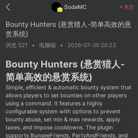
SodaMC
关注
Bounty Hunters (悬赏猎人-简单高效的悬
赏系统)
浏览 521
•
电脑端
•
2026-07-30 20:23
MC中文社区
SodaM
Bounty Hunters (悬赏猎人-
简单高效的悬赏系统)
Simple, efficient & automatic bounty system that
allows players to set bounties on other players
教程
材质
社区
using a command. It features a highly
configurable system with options to prevent
bounty abuse, set min & max rewards, apply
odaMC
潮涌核心
永久赞助者
taxes, and impose cooldowns. The plugin
25-11-27 02:06
电脑端
社区规则
supports BungeeFriends, PartyAndFriends, and