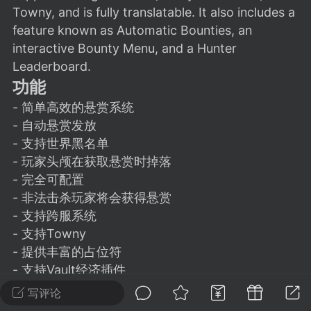
建议贴】SodaMC 的改进与建议 🧃
Towny, and is fully translatable. It also includes a
SodaMC 社区的建议&反馈板块，欢迎每
feature known as Automatic Bounties, an
户在这里畅所欲言，提出你对 社区功能、
interactive Bounty Menu, and a Hunter
、管理方式等方面 的任何想法！...
Leaderboard.
功能
- 简单高效的悬赏系统
- 自动悬赏发放
11
5.9k
- 支持世界黑名单
- 玩家头颅在获取悬赏时掉落
odaMC
潮涌核心
永久赞助者
- 完全可配置
-24 23:37
电脑端
整合包分享
- 非法击杀玩家将会获得悬赏
CL主页反馈贴
- 支持跨服系统
处 反馈你遇到的问题 以及 你期望的功能等
- 支持Towny
- 提供丰富的占位符
如不方便可尝试通过邮箱与作者进行反馈
- 支持Vault经济插件
519334...
配置
写评论
- 可设置悬赏滥用选项