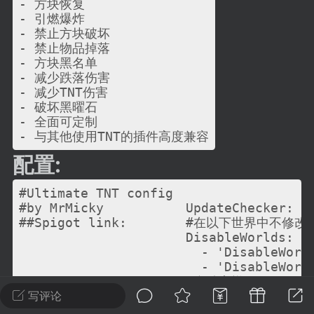
建议贴】SodaMC 的改进与建议 🧃
- 方块恢复

- 引燃爆炸

SodaMC 社区的建议&反馈板块，欢迎每
- 禁止方块破坏

户在这里畅所欲言，提出你对 社区功能、
- 禁止物品掉落

- 方块黑名单

、管理方式等方面 的任何想法！...
- 减少跌落伤害

- 减少TNT伤害

- 破坏黑曜石

- 全面可定制

11
5.9k
配置:
odaMC
潮涌核心
永久赞助者
#Ultimate TNT config

 链接
-24 23:37
电脑端
整合包分享
#by MrMicky

UpdateChecker: tr
CL主页反馈贴
##Spigot link: 
#在以下世界中不修改TN
处 反馈你遇到的问题 以及 你期望的功能等
DisableWorlds:

  - 'DisableWorld
如不方便可尝试通过邮箱与作者进行反馈
  - 'DisableWorld
519334...
#自动点燃TNT

AutoIgnite: false
写评论
#TNT是否有自定义名称