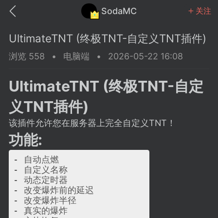
SodaMC
关注
UltimateTNT (终极TNT-自定义TNT插件)
浏览 558
•
电脑端
•
2026-05-22 16:08
UltimateTNT (终极TNT-自定
MC中文社区
SodaM
义TNT插件)
该插件允许您在服务器上完全自定义TNT！
功能:
教程
材质
社区
- 自动点燃

- 自定义名称

- 动态定时器

- 改变爆炸前的延迟

odaMC
潮涌核心
永久赞助者
- 改变爆炸半径

25-11-27 02:06
电脑端
社区规则
- 真实的爆炸
