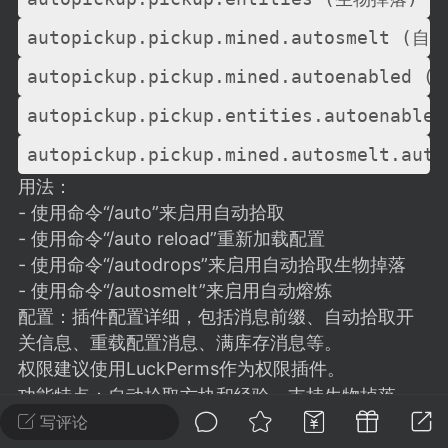
建议贴】SodaMC 的改进与建议 🧃
autopickup.pickup.mined.autosmelt (自
SodaMC 社区的建议&反馈板块，欢迎每
户在这里畅所欲言，提出你对 社区功能、
autopickup.pickup.mined.autoenabl
、管理方式等方面 的任何想法！...
autopickup.pickup.entities.autoen
autopickup.pickup.mined.autosmelt.
11
5.9k
用法：
- 使用命令“/auto”来启用自动拾取
- 使用命令“/auto reload”重新加载配置
odaMC
潮涌核心
永久赞助者
- 使用命令“/autodrops”来启用自动拾取生物掉落
-24 23:37
电脑端
整合包分享
- 使用命令“/autosmelt”来启用自动熔炼
CL主页反馈贴
配置：插件配置详细，包括消息前缀、自动拾取开
处 反馈你遇到的问题 以及 你期望的功能等
关信息、重载配置消息、满库存消息等。
如不方便可尝试通过邮箱与作者进行反馈
权限建议使用LuckPerms作为权限插件。
519334...
功能特点：自动拾取方块和经验、支持生物掉落、
自动熔炼方块、重新加载配置、自定义消息（Hex支
写评论
持）。