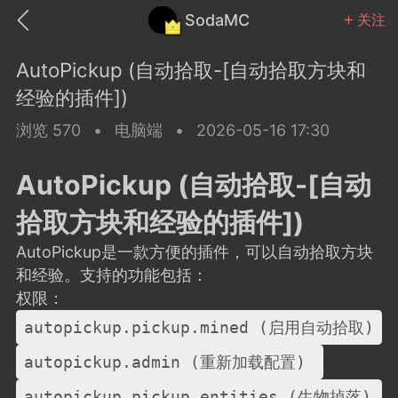
SodaMC
关注
AutoPickup (自动拾取-[自动拾取方块和
经验的插件])
浏览 570
•
电脑端
•
2026-05-16 17:30
MC中文社区
SodaM
AutoPickup (自动拾取-[自动
拾取方块和经验的插件])
AutoPickup是一款方便的插件，可以自动拾取方块
和经验。支持的功能包括：
教程
材质
社区
权限：
autopickup.pickup.mined (启用自动拾取) 
odaMC
潮涌核心
永久赞助者
autopickup.admin (重新加载配置) 
25-11-27 02:06
电脑端
社区规则
autopickup.pickup.entities (生物掉落) 