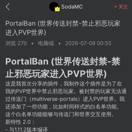
SodaMC
关注
PortalBan (世界传送封禁-禁止邪恶玩家
进入PVP世界)
浏览 270
•
电脑端
•
2026-07-08 00:55
MC中文社区
SodaM
PortalBan (世界传送封禁-禁
止邪恶玩家进入PVP世界)
这是我首次分享的插件，我制作这个插件是为了在
我的PVP世界中禁止邪恶玩家。被封禁的玩家无法通
教程
材质
社区
过传送门（multiverse-portals）进入PVP世界。我
还添加了一些功能，比如时间样式的白名单功能。
这个白名单功能能够与传送门和世界交互使用。
odaMC
潮涌核心
永久赞助者
新特性 2.0：
25-11-27 02:06
电脑端
社区规则
- 与1.11.2版本编译