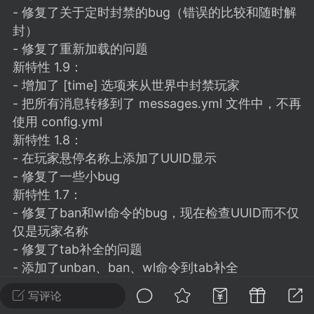
建议贴】SodaMC 的改进与建议 🧃
- 修复了关于定时封禁的bug（错误的比较和随时解
SodaMC 社区的建议&反馈板块，欢迎每
封）
户在这里畅所欲言，提出你对 社区功能、
- 修复了重新加载的问题
、管理方式等方面 的任何想法！...
新特性 1.9：
- 增加了 [time] 选项来从世界中封禁玩家
- 把所有消息转移到了 messages.yml 文件中，不再
使用 config.yml
11
5.9k
新特性 1.8：
- 在玩家悬停名称上添加了UUID显示
odaMC
潮涌核心
永久赞助者
- 修复了一些小bug
新特性 1.7：
-24 23:37
电脑端
整合包分享
- 修复了ban和wl命令的bug，现在检查UUID而不仅
CL主页反馈贴
仅是玩家名称
处 反馈你遇到的问题 以及 你期望的功能等
- 修复了tab补全的问题
如不方便可尝试通过邮箱与作者进行反馈
- 添加了unban、ban、wl命令到tab补全
519334...
新特性 1.6：
写评论
- 与Spigot API 1.8.8编译