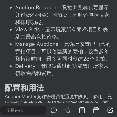
建议贴】SodaMC 的改进与建议 🧃
Auction Browser：竞拍浏览器负责显示
SodaMC 社区的建议&反馈板块，欢迎每
并过滤不同类别的拍卖，同时还包括搜索
户在这里畅所欲言，提出你对 社区功能、
和排序功能。
、管理方式等方面 的任何想法！...
View Bids：显示玩家所有竞标项目列表
及其最高竞拍价格。
Manage Auctions：允许玩家管理自己的
11
5.9k
竞拍项目，可以创建新的竞拍，设置起价
和持续时间，最多可同时创建28个竞拍。
odaMC
Delivery：管理员通过此功能管理玩家未
潮涌核心
永久赞助者
-24 23:37
电脑端
整合包分享
领取物品和货币。
CL主页反馈贴
配置和用法
处 反馈你遇到的问题 以及 你期望的功能等
如不方便可尝试通过邮箱与作者进行反馈
AuctionMaster允许管理员配置竞拍奖励、费用、竞
519334...
拍时间等多种参数，并提供了详细的配置文件，可
方便玩家修改自己的个性化设置。同时，也可通过
写评论
Java代码对插件提供的API进行二次开发。