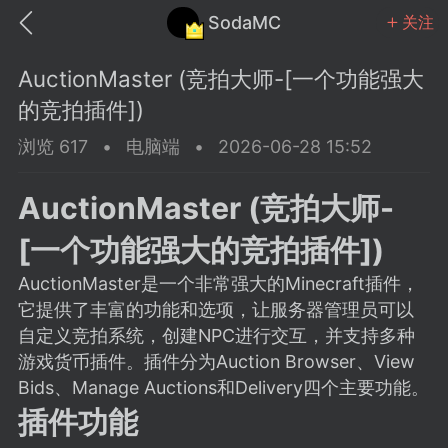
SodaMC
关注
AuctionMaster (竞拍大师-[一个功能强大
的竞拍插件])
浏览 617
•
电脑端
•
2026-06-28 15:52
MC中文社区
SodaM
AuctionMaster (竞拍大师-
[一个功能强大的竞拍插件])
AuctionMaster是一个非常强大的Minecraft插件，
它提供了丰富的功能和选项，让服务器管理员可以
教程
材质
社区
自定义竞拍系统，创建NPC进行交互，并支持多种
游戏货币插件。插件分为Auction Browser、View
Bids、Manage Auctions和Delivery四个主要功能。
odaMC
潮涌核心
永久赞助者
插件功能
25-11-27 02:06
电脑端
社区规则