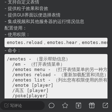
建议贴】SodaMC 的改进与建议 🧃
- 支持自定义表情
- 提供粒子效果和音效
SodaMC 社区的建议&反馈板块，欢迎每
- 提供GUI界面以便选择表情
户在这里畅所欲言，提出你对 社区功能、
- 集成视频和其他服务器的运行情况信息
、管理方式等方面 的任何想法！...
配置使用：
- 使用权限：
emotes.reload，emotes.hear，emotes.men
11
5.9k
- 命令：
/emotes - （显示帮助信息）

odaMC
潮涌核心
永久赞助者
  /em - （打开表情菜单）

-24 23:37
电脑端
整合包分享
  /emotes menu - （打开表情菜单的另一种方式
  /emotes reload - （重新加载配置和消息）

CL主页反馈贴
  /emotes list - （列出您有权限使用的所有表
处 反馈你遇到的问题 以及 你期望的功能等
  /emote [player]

  /高五 [player]

如不方便可尝试通过邮箱与作者进行反馈
  /poke[player]

519334...
  /迎接[player]

写评论
  /哭[player]

  /欢呼[player]
