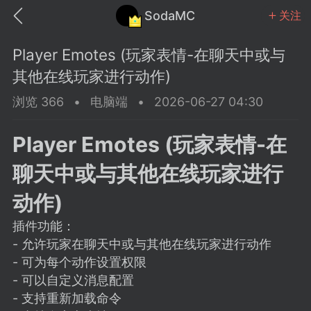
SodaMC
关注
Player Emotes (玩家表情-在聊天中或与
其他在线玩家进行动作)
浏览 366
•
电脑端
•
2026-06-27 04:30
MC中文社区
SodaM
Player Emotes (玩家表情-在
聊天中或与其他在线玩家进行
动作)
插件功能：
教程
材质
社区
- 允许玩家在聊天中或与其他在线玩家进行动作
- 可为每个动作设置权限
odaMC
潮涌核心
永久赞助者
- 可以自定义消息配置
25-11-27 02:06
电脑端
社区规则
- 支持重新加载命令