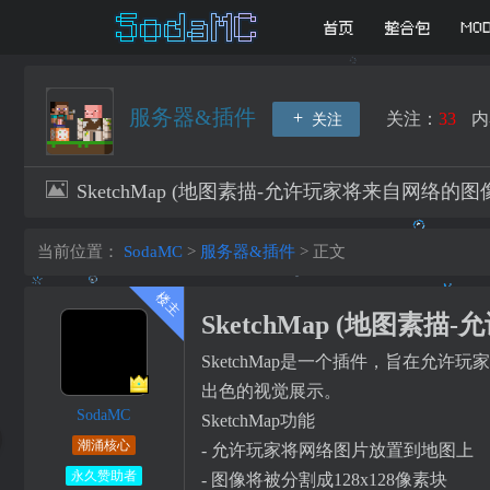
首页
整合包
MO
服务器&插件
关注：
33
内
关注
SketchMap (地图素描-允许玩家将来自网络
当前位置：
SodaMC
>
服务器&插件
>
正文
SketchMap (地图
SketchMap是一个插件，旨在允
出色的视觉展示。
SodaMC
SketchMap功能
潮涌核心
- 允许玩家将网络图片放置到地图上
永久赞助者
- 图像将被分割成128x128像素块