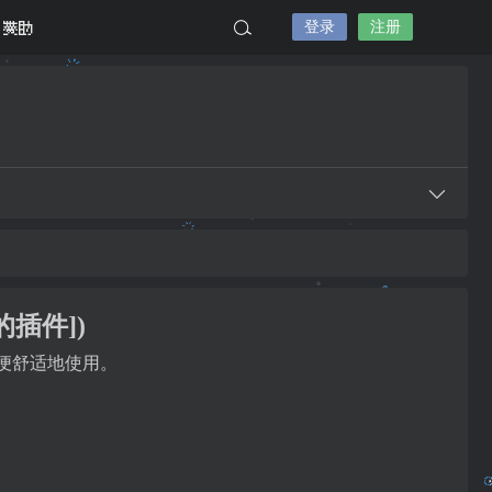
登录
注册
赞助
的插件])
能以便舒适地使用。