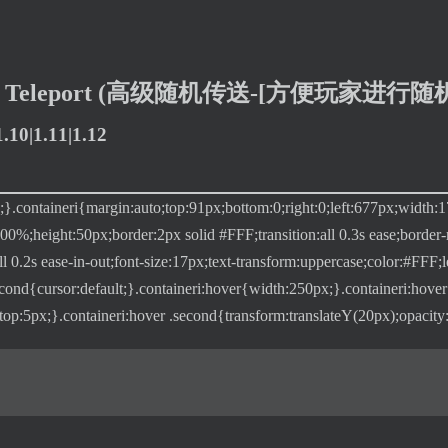
dom Teleport (高级随机传送-[方便玩家进
10|1.11|1.12
te;}.containeri{margin:auto;top:91px;bottom:0;right:0;left:677px;width:1
00%;height:50px;border:2px solid #FFF;transition:all 0.3s ease;border
l 0.2s ease-in-out;font-size:17px;text-transform:uppercase;color:#FFF;le
second{cursor:default;}.containeri:hover{width:250px;}.containeri:hov
-top:5px;}.containeri:hover .second{transform:translateY(20px);opacity