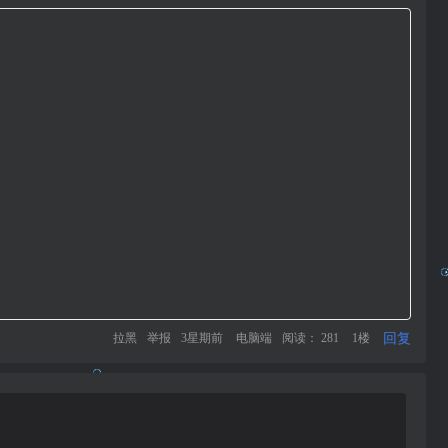
回复
拉黑
举报
3星期前
电脑端
阅读： 281
1楼