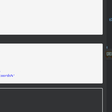
'
coords%'