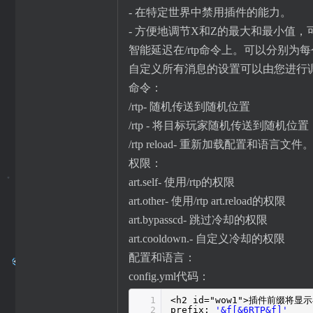
- 在特定世界中禁用插件的能力。
- 方便地调节X和Z的最大和最小值
智能延迟在/rtp命令上。可以分别为
自定义所有消息的设置可以由您进行
命令：
/rtp- 随机传送到随机位置
/rtp - 将目标玩家随机传送到随机位置
/rtp reload- 重新加载配置和语言文件
权限：
art.self- 使用/rtp的权限
art.other- 使用/rtp art.reload的权限
art.bypasscd- 跳过冷却的权限
art.cooldown.- 自定义冷却的权限
配置和语言：
config.yml代码：
1
<h2 id="wow1">插件前缀将显
2
prefix:
'&f[&6RTP&f]'