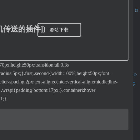
行随机传送的插件])
源站下载
70px;height:50px;transition:all 0.3s
-radius:5px;}.first,.second{width:100%;height:50px;font-
tter-spacing:2px;text-align:center;vertical-align:middle;line-
er .wrapi{padding-bottom:17px;}.containeri:hover
:1;}