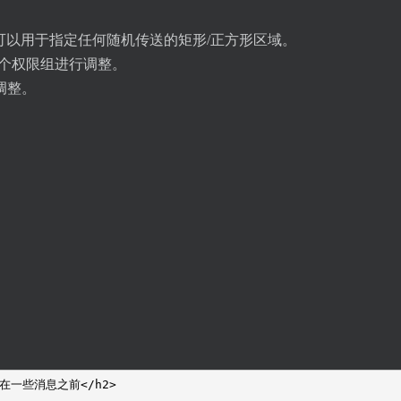
，可以用于指定任何随机传送的矩形/正方形区域。
每个权限组进行调整。
调整。
。
示在一些消息之前</h2>