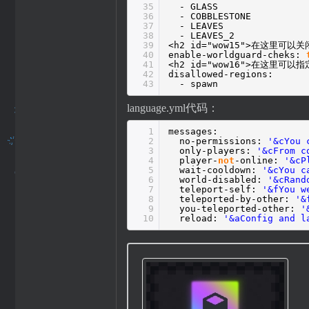
35
- GLASS
36
- COBBLESTONE
37
- LEAVES
38
- LEAVES_2
39
<h2 id="wow15">在这里可以
40
enable-worldguard-cheks:
41
<h2 id="wow16">在这里可
42
disallowed-regions:
43
- spawn
language.yml代码：
1
messages:
2
no-permissions:
'&cYou 
3
only-players:
'&cFrom c
4
player-
not
-online:
'&cP
5
wait-cooldown:
'&cYou c
6
world-disabled:
'&cRand
7
teleport-self:
'&fYou w
8
teleported-by-other:
'&
9
you-teleported-other:
'
10
reload:
'&aConfig and l