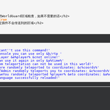
关闭WorldGuard区域检查，如果不需要的话</h2>
true
以指定插件不会传送到的区域</h2>
cant'
't use this command!'
onsole you can use only &b/rtp '
layer &e%player% &cnot online!'
an use it again in only &a%time%'
om teleportation can not be used in this world!'
ere randomly teleported to coordinates: &c%coords%'
fAdmin randomly teleports you to coordinates: &c%coords%
&eYou randomly teleported %player% &eto coordinates: &a%
anguage successfully reloaded!'