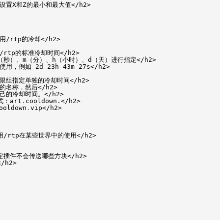
可以设置X和Z的最小和最大值</h2>
用/rtp的冷却</h2>
定/rtp的标准冷却时间</h2>
用s（秒）、m（分）、h（小时）、d（天）进行指定</h2>
使用，例如 2d 23h 43m 27s</h2>
为权限组指定单独的冷却时间</h2>
却的名称，然后</h2>
自己的冷却时间。</h2>
式：art
.
cooldown.</h2>
ooldown
.
vip</h2>
禁用/rtp在某些世界中的使用</h2>
以指定插件不会传送哪些方块</h2>
/h2>