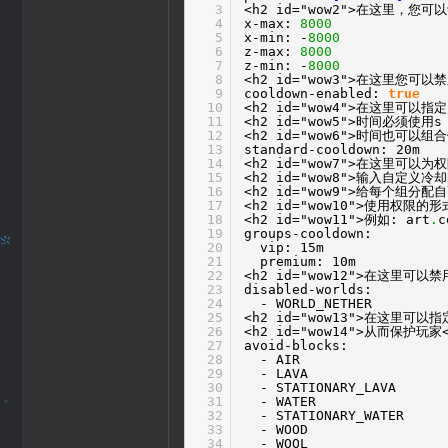
3
<h2 id="wow2">在这里，您
4
x-max:
8000
5
x-min: -
8000
6
z-max:
8000
7
z-min: -
8000
8
<h2 id="wow3">在这里您可以禁
9
cooldown-enabled:
true
10
<h2 id="wow4">在这里可以指
11
<h2 id="wow5">时间必须使
12
<h2 id="wow6">时间也可以组合
13
standard-cooldown: 20m
14
<h2 id="wow7">在这里可以
15
<h2 id="wow8">输入自定义冷
16
<h2 id="wow9">给每个组分配
17
<h2 id="wow10">使用权限的形
18
<h2 id="wow11">例如: art
.
c
19
groups-cooldown:
20
vip: 15m
21
premium: 10m
22
<h2 id="wow12">在这里可以
23
disabled-worlds:
24
- WORLD_NETHER
25
<h2 id="wow13">在这里可
26
<h2 id="wow14">从而保护玩家<
27
avoid-blocks:
28
- AIR
29
- LAVA
30
- STATIONARY_LAVA
31
- WATER
32
- STATIONARY_WATER
33
- WOOD
34
- WOOL