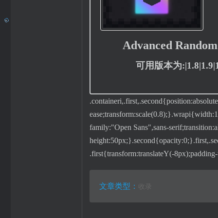
Advanced Ran
可用版本为:|1.8|1.9|1.
.containeri,.first,.second{position:absolu
ease;transform:scale(0.8);}.wrapi{width:1
family:"Open Sans",sans-serif;transition:al
height:50px;}.second{opacity:0;}.first,.
.first{transform:translateY(-8px);padding
文章类型：
收录