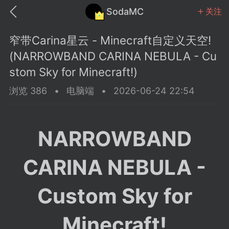
SodaMC
关注
窄带Carina星云 - Minecraft自定义天空!
(NARROWBAND CARINA NEBULA - Cu
stom Sky for Minecraft!)
浏览 386
•
电脑端
•
2026-06-24 22:54
MC中文社区
SodaM
NARROWBAND
CARINA NEBULA -
教程
材质
社区
Custom Sky for
odaMC
潮涌核心
永久赞助者
25-11-27 02:06
电脑端
社区规则
Minecraft!