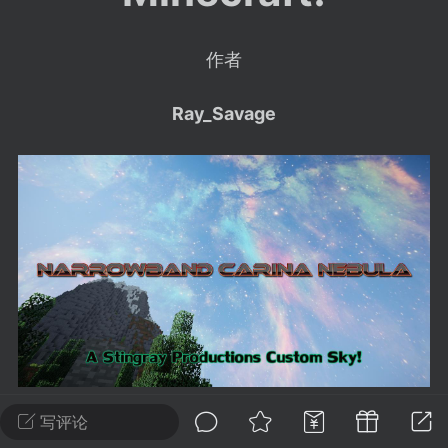
建议贴】SodaMC 的改进与建议 🧃
SodaMC 社区的建议&反馈板块，欢迎每
作者
户在这里畅所欲言，提出你对 社区功能、
、管理方式等方面 的任何想法！...
Ray_Savage
11
5.9k
odaMC
潮涌核心
永久赞助者
-24 23:37
电脑端
整合包分享
CL主页反馈贴
处 反馈你遇到的问题 以及 你期望的功能等
如不方便可尝试通过邮箱与作者进行反馈
519334...
写评论