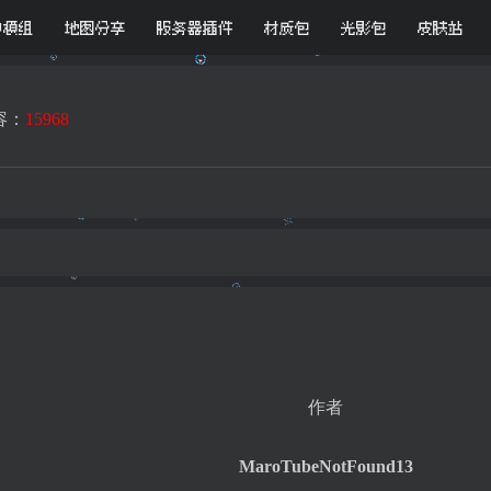
D模组
地图分享
服务器插件
材质包
光影包
皮肤站
容：
15968
作者
MaroTubeNotFound13