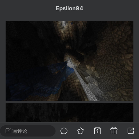
建议贴】SodaMC 的改进与建议 🧃
Epsilon94
SodaMC 社区的建议&反馈板块，欢迎每
户在这里畅所欲言，提出你对 社区功能、
、管理方式等方面 的任何想法！...
11
5.9k
odaMC
潮涌核心
永久赞助者
-24 23:37
电脑端
整合包分享
CL主页反馈贴
处 反馈你遇到的问题 以及 你期望的功能等
如不方便可尝试通过邮箱与作者进行反馈
519334...
写评论