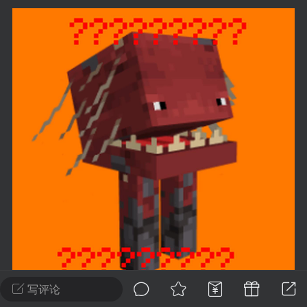
建议贴】SodaMC 的改进与建议 🧃
SodaMC 社区的建议&反馈板块，欢迎每
户在这里畅所欲言，提出你对 社区功能、
、管理方式等方面 的任何想法！...
11
5.9k
odaMC
潮涌核心
永久赞助者
-24 23:37
电脑端
整合包分享
CL主页反馈贴
处 反馈你遇到的问题 以及 你期望的功能等
如不方便可尝试通过邮箱与作者进行反馈
519334...
写评论