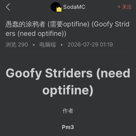
SodaMC
关注
愚蠢的涂鸦者 (需要optifine) (Goofy Strid
ers (need optifine))
浏览 290
•
电脑端
•
2026-07-29 01:19
MC中文社区
SodaM
Goofy Striders (need
optifine)
教程
材质
社区
作者
odaMC
潮涌核心
永久赞助者
Pm3
25-11-27 02:06
电脑端
社区规则