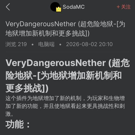
SodaMC
关注
VeryDangerousNether (超危险地狱-[为
地狱增加新机制和更多挑战])
浏览 219
•
电脑端
•
2026-08-02 20:10
MC中文社区
SodaM
VeryDangerousNether (超危
险地狱-[为地狱增加新机制和
更多挑战])
这个插件为地狱增加了新的机制，为玩家和生物增
教程
材质
社区
加了新的功能，并且使地狱看起来更具挑战性和刺
激。
odaMC
潮涌核心
永久赞助者
功能：
25-11-27 02:06
电脑端
社区规则