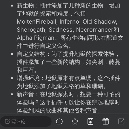
建议贴】SodaMC 的改进与建议 🧃
新生物：插件添加了几种新的生物，增加
SodaMC 社区的建议&反馈板块，欢迎每
了地狱的探索和难度，包括
户在这里畅所欲言，提出你对 社区功能、
MoltenFireball, Inferno, Old Shadow,
、管理方式等方面 的任何想法！...
Sherogath, Sadness, Necromancer和
Alpha Pigman。所有生物都可以在配置文
件中进行自定义命名。
11
5.9k
自定义结构：为了提升地狱的探索体验，
插件添加了一些新的结构，如尖刺，藤蔓
和巨石。
odaMC
潮涌核心
永久赞助者
增强环境：地狱原本有点单调，这个插件
-24 23:37
电脑端
整合包分享
为地狱添加了地狱风格的草和珊瑚。
CL主页反馈贴
新声音：在地狱探索时，想要一种可怕的
处 反馈你遇到的问题 以及 你期望的功能等
体验吗？这个插件可以让你在穿越地狱时
如不方便可尝试通过邮箱与作者进行反馈
体验到风的歌曲和其他各种声音。
519334...
写评论
配置：