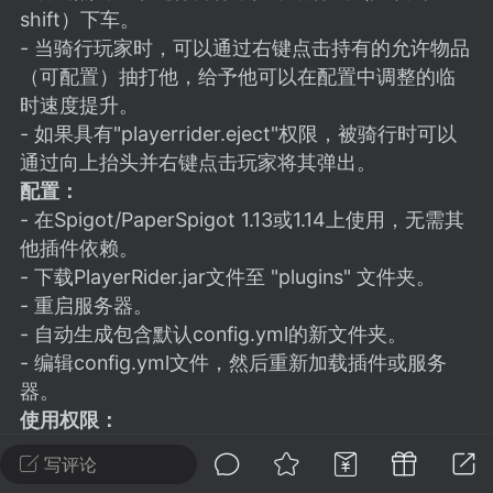
建议贴】SodaMC 的改进与建议 🧃
shift）下车。
SodaMC 社区的建议&反馈板块，欢迎每
- 当骑行玩家时，可以通过右键点击持有的允许物品
户在这里畅所欲言，提出你对 社区功能、
（可配置）抽打他，给予他可以在配置中调整的临
、管理方式等方面 的任何想法！...
时速度提升。
- 如果具有"playerrider.eject"权限，被骑行时可以
通过向上抬头并右键点击玩家将其弹出。
配置：
11
5.9k
- 在Spigot/PaperSpigot 1.13或1.14上使用，无需其
他插件依赖。
odaMC
潮涌核心
永久赞助者
- 下载PlayerRider.jar文件至 "plugins" 文件夹。
- 重启服务器。
-24 23:37
电脑端
整合包分享
- 自动生成包含默认config.yml的新文件夹。
CL主页反馈贴
- 编辑config.yml文件，然后重新加载插件或服务
处 反馈你遇到的问题 以及 你期望的功能等
器。
如不方便可尝试通过邮箱与作者进行反馈
使用权限：
519334...
- playerrider.ride - 骑行其他玩家的权限
写评论
- playerrider.duck - 被骑行的玩家取消骑乘的权限