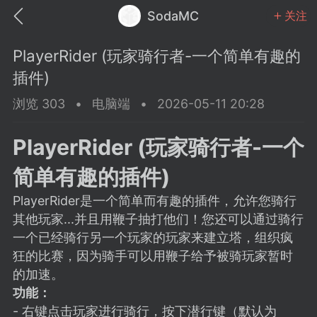
SodaMC
关注
PlayerRider (玩家骑行者-一个简单有趣的
插件)
浏览 303
•
电脑端
•
2026-05-11 20:28
MC中文社区
SodaM
PlayerRider (玩家骑行者-一个
简单有趣的插件)
PlayerRider是一个简单而有趣的插件，允许您骑行
其他玩家...并且用鞭子抽打他们！您还可以通过骑行
教程
材质
社区
一个已经骑行另一个玩家的玩家来建立塔，组织疯
狂的比赛，因为骑手可以用鞭子给予被骑玩家暂时
的加速。
odaMC
潮涌核心
永久赞助者
功能：
25-11-27 02:06
电脑端
社区规则
- 右键点击玩家进行骑行，按下潜行键（默认为