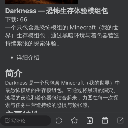
建议贴】SodaMC 的改进与建议 🧃
Darkness — 恐怖生存体验模组包
SodaMC 社区的建议&反馈板块，欢迎每
下载:
66
户在这里畅所欲言，提出你对 社区功能、
、管理方式等方面 的任何想法！...
一个只包含最恐怖模组的 Minecraft（我的世
界）生存模组包，通过黑暗环境与着色器营造
持续紧张的探索体验。
11
5.9k
详细介绍
简介
odaMC
潮涌核心
永久赞助者
-24 23:37
电脑端
整合包分享
Darkness 是一个只包含 Minecraft（我的世界）中
CL主页反馈贴
最恐怖模组的生存模组包。它通过将黑暗的洞穴、
处 反馈你遇到的问题 以及 你期望的功能等
漆黑的夜晚和着色器包结合起来，力图在每一次探
如不方便可尝试通过邮箱与作者进行反馈
索与任务中营造持续的恐惧与紧张感。
519334...
主要特性
写评论