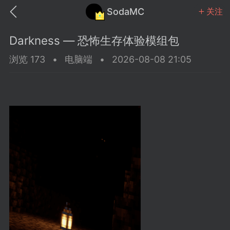
SodaMC
关注
Darkness — 恐怖生存体验模组包
浏览 173
•
电脑端
•
2026-08-08 21:05
MC中文社区
SodaM
教程
材质
社区
odaMC
潮涌核心
永久赞助者
25-11-27 02:06
电脑端
社区规则