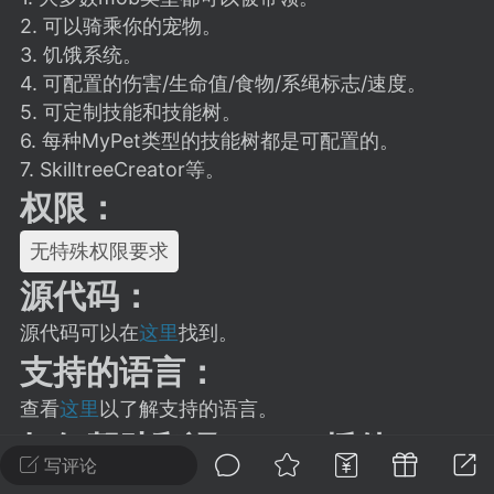
建议贴】SodaMC 的改进与建议 🧃
2. 可以骑乘你的宠物。
SodaMC 社区的建议&反馈板块，欢迎每
3. 饥饿系统。
户在这里畅所欲言，提出你对 社区功能、
4. 可配置的伤害/生命值/食物/系绳标志/速度。
、管理方式等方面 的任何想法！...
5. 可定制技能和技能树。
6. 每种MyPet类型的技能树都是可配置的。
7. SkilltreeCreator等。
权限：
11
5.9k
无特殊权限要求
odaMC
潮涌核心
永久赞助者
源代码：
-24 23:37
电脑端
整合包分享
源代码可以在
这里
找到。
CL主页反馈贴
支持的语言：
处 反馈你遇到的问题 以及 你期望的功能等
如不方便可尝试通过邮箱与作者进行反馈
查看
这里
以了解支持的语言。
519334...
如何帮助翻译MyPet插件：
写评论
如果你想帮助将MyPet翻译成其他语言，请点击
这