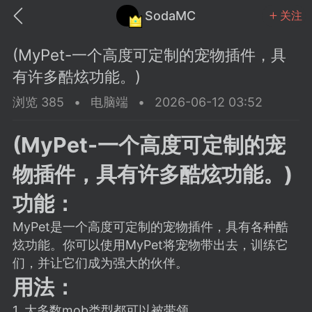
SodaMC
关注
(MyPet-一个高度可定制的宠物插件，具
有许多酷炫功能。)
浏览 385
•
电脑端
•
2026-06-12 03:52
MC中文社区
SodaM
(MyPet-一个高度可定制的宠
物插件，具有许多酷炫功能。)
功能：
MyPet是一个高度可定制的宠物插件，具有各种酷
教程
材质
社区
炫功能。你可以使用MyPet将宠物带出去，训练它
们，并让它们成为强大的伙伴。
odaMC
潮涌核心
永久赞助者
用法：
25-11-27 02:06
电脑端
社区规则
1. 大多数mob类型都可以被带领。