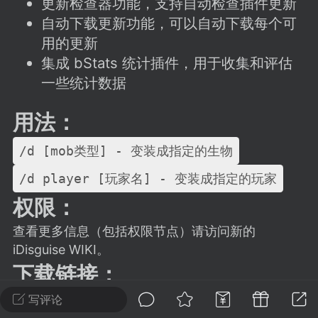
更新检查器功能，支持自动检查插件更新
建议贴】SodaMC 的改进与建议 🧃
自动下载更新功能，可以自动下载每个可
SodaMC 社区的建议&反馈板块，欢迎每
用的更新
户在这里畅所欲言，提出你对 社区功能、
集成 bStats 统计插件，用于收集和评估
、管理方式等方面 的任何想法！...
一些统计数据
用法：
11
5.9k
/d [mob类型] - 变装成指定的生物
odaMC
潮涌核心
永久赞助者
/d player [玩家名] - 变装成指定的玩家
-24 23:37
电脑端
整合包分享
权限：
CL主页反馈贴
查看更多信息（包括权限节点）请访问新的
处 反馈你遇到的问题 以及 你期望的功能等
iDisguise WIKI。
如不方便可尝试通过邮箱与作者进行反馈
下载链接：
519334...
写评论
源代码