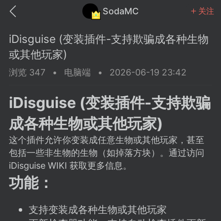
SodaMC
关注
iDisguise (变装插件-支持欺骗成各种生物
或其他玩家)
浏览 347
•
电脑端
•
2026-06-19 23:42
MC中文社区
SodaM
iDisguise (变装插件-支持欺骗
成各种生物或其他玩家)
这个插件允许你变装成任意生物或其他玩家，甚至
包括一些非生物的生物（如掉落方块）。通过访问
教程
材质
社区
iDisguise WIKI 获取更多信息。
功能：
odaMC
潮涌核心
永久赞助者
25-11-27 02:06
电脑端
社区规则
支持变装成各种生物或其他玩家