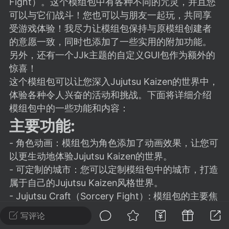
Fight）。这个模组包中有各种不同的咒灵，并且您
建议贴】SodaMC 的改进与建议 🧃
可以与它们战斗！您也可以与朋友一起玩，共同享
SodaMC 社区的建议&反馈板块，欢迎每
受游戏体验！我尽力让模组包保持与原模组创建者
户在这里畅所欲言，提出你对 社区功能、
的意愿一致，同时也添加了一些实用的附加功能。
、管理方式等方面 的任何想法！...
另外，还有一个JJk主题的自定义GUI包作为额外的
惊喜！
这个模组包可以让您深入Jujutsu Kaizen的世界中，
11
5.9k
体验各种令人兴奋的活动和挑战。下面将详细介绍
模组包中的一些功能和内容：
主要功能:
odaMC
潮涌核心
永久赞助者
-24 23:37
电脑端
整合包分享
- 角色动画：模组包为角色添加了动画效果，让您可
以更生动地体验Jujutsu Kaizen的世界。
CL主页反馈贴
- 可定制的城市：您可以定制模组包中的城市，打造
处 反馈你遇到的问题 以及 你期望的功能等
属于自己的Jujutsu Kaizen风格世界。
如不方便可尝试通过邮箱与作者进行反馈
- Jujutsu Craft（Sorcery Fight）: 模组包的主要焦
519334...
点是Jujutsu Craft (Sorcery Fight)，让您可以体验
写评论
真实的战斗感觉，并面对各种不同的咒灵挑战。