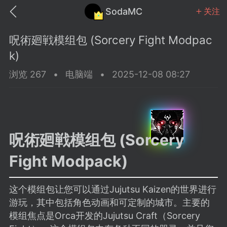
SodaMC
关注
呪術廻戦模组包 (Sorcery Fight Modpac
k)
浏览 267
•
电脑端
•
2025-12-08 08:27
MC中文社区
SodaM
呪術廻戦模组包 (Sorcery
Fight Modpack)
教程
材质
社区
这个模组包让您可以通过Jujutsu Kaizen的世界进行
odaMC
潮涌核心
永久赞助者
游玩，其中包括角色动画和可定制的城市。主要的
25-11-27 02:06
电脑端
社区规则
模组焦点是Orca开发的Jujutsu Craft（Sorcery