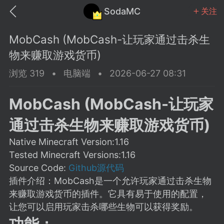
SodaMC
关注
MobCash (MobCash-让玩家通过击杀生
物来赚取游戏货币)
浏览 319
•
电脑端
•
2026-06-27 08:31
MC中文社区
SodaM
MobCash (MobCash-让玩家
通过击杀生物来赚取游戏货币)
Native Minecraft Version:1.16
Tested Minecraft Versions:1.16
教程
材质
社区
Source Code:
Github源代码
插件介绍：MobCash是一个允许玩家通过击杀生物
来赚取游戏货币的插件。它具有易于使用的配置，
odaMC
潮涌核心
永久赞助者
让您可以启用玩家击杀哪些生物可以获得奖励。
25-11-27 02:06
电脑端
社区规则
功能：