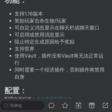
建议贴】SodaMC 的改进与建议 🧃
SodaMC 社区的建议&反馈板块，欢迎每
支持1.16版本
户在这里畅所欲言，提出你对 社区功能、
奖励玩家击杀生物/玩家
、管理方式等方面 的任何想法！...
可自定义消息显示在聊天栏或聊天窗口
可启用或禁用消息显示
阻止特定生成原因给予奖励
11
5.9k
支持世界
使用Vault，插件没有Vault将无法正常运
行
odaMC
潮涌核心
永久赞助者
同时需要一个经济插件，否则插件将禁用
-24 23:37
电脑端
整合包分享
自身
CL主页反馈贴
处 反馈你遇到的问题 以及 你期望的功能等
配置：
如不方便可尝试通过邮箱与作者进行反馈
519334...
配置文件链接：
点击查看配置文件
写评论
版本更新：