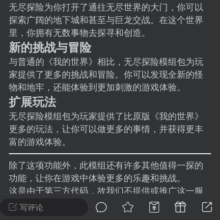
建议贴】SodaMC 的改进与建议 🧃
无尽探险为你打开了通往无尽世界的大门，你可以
探索广阔的地下城和甚至与巨龙交战。在这个世界
SodaMC 社区的建议&反馈板块，欢迎每
里，你拥有无数事物去探寻和创造。
户在这里畅所欲言，提出你对 社区功能、
、管理方式等方面 的任何想法！...
新的挑战与冒险
与普通的《我的世界》相比，无尽探险模组包为玩
家提供了更多的挑战和冒险。你可以发现全新的怪
物和地牢，还能体验到更加刺激的游戏体验。
11
5.9k
扩展玩法
无尽探险模组包为玩家提供了比原版《我的世界》
odaMC
潮涌核心
永久赞助者
更多的玩法，让你可以做更多的事情，并获得更丰
-24 23:37
电脑端
整合包分享
富的游戏体验。
CL主页反馈贴
处 反馈你遇到的问题 以及 你期望的功能等
除了这项功能外，此模组还有许多其他值得一探的
功能，让你在游戏中体验更多的乐趣和挑战。
如不方便可尝试通过邮箱与作者进行反馈
这是由于第三方代码，故我们不提供或推广这一服
519334...
务。
写评论