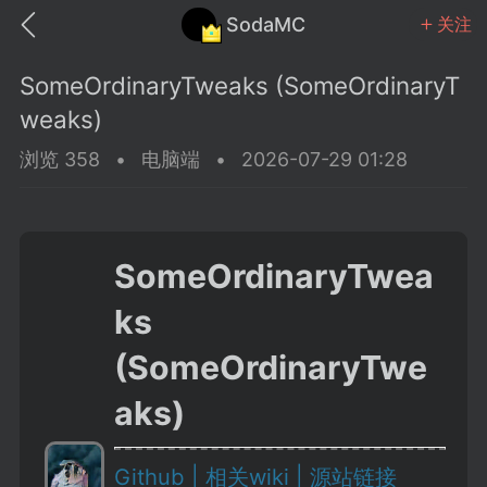
SodaMC
关注
SomeOrdinaryTweaks (SomeOrdinaryT
weaks)
浏览 358
•
电脑端
•
2026-07-29 01:28
MC中文社区
SodaM
SomeOrdinaryTwea
ks
教程
材质
社区
(SomeOrdinaryTwe
aks)
odaMC
潮涌核心
永久赞助者
25-11-27 02:06
电脑端
社区规则
Github |
相关wiki |
源站链接