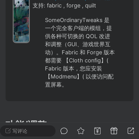
建议贴】SodaMC 的改进与建议 🧃
支持: fabric , forge , quilt
SodaMC 社区的建议&反馈板块，欢迎每
SomeOrdinaryTweaks 是
户在这里畅所欲言，提出你对 社区功能、
一个完全客户端的模组，提
、管理方式等方面 的任何想法！...
供各种可切换的 QOL 改进
和调整（GUI、游戏世界互
动）。Fabric 和 Forge 版本
11
5.9k
都需要 【Cloth config】(
Fabric 版本，您应安装
【Modmenu】( 以便访问配
odaMC
潮涌核心
永久赞助者
置屏幕。
-24 23:37
电脑端
整合包分享
CL主页反馈贴
处 反馈你遇到的问题 以及 你期望的功能等
如不方便可尝试通过邮箱与作者进行反馈
519334...
功能/调整
写评论
- `隐藏盾牌`