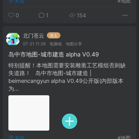
未知
#
地图
建议贴】SodaMC 的改进与建议 🧃
SodaMC 社区的建议&反馈板块，欢迎每
0
1
154
户在这里畅所欲言，提出你对 社区功能、
、管理方式等方面 的任何想法！...
北门苍云
泥土
07-21 11:39
电脑端
地图分享
岛中市地图-城市建造 alpha V0.49
11
5.9k
特别提醒！本地图需要安装雕凿工艺模组否则缺
失道路！ 岛中市地图-城市建造 |
odaMC
潮涌核心
永久赞助者
beimencangyun alpha V0.49公开版(内部版本
-24 23:37
电脑端
整合包分享
为...
CL主页反馈贴
处 反馈你遇到的问题 以及 你期望的功能等
如不方便可尝试通过邮箱与作者进行反馈
519334...
未知
#
地图