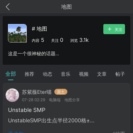
地图
# 地图
关注
5
0
3.1k
内容
关注
浏览
这是一个很神秘的话题...
MC中文社区
SodaM
全部
推荐
动态
音乐
视频
文章
帖子
苏紫薇Eter喵
泥土
教程
材质
社区
07-28 02:29
电脑端
地图分享
Unstable SMP
odaMC
潮涌核心
永久赞助者
UnstableSMP出生点半径2000格±...
25-11-27 02:06
电脑端
社区规则